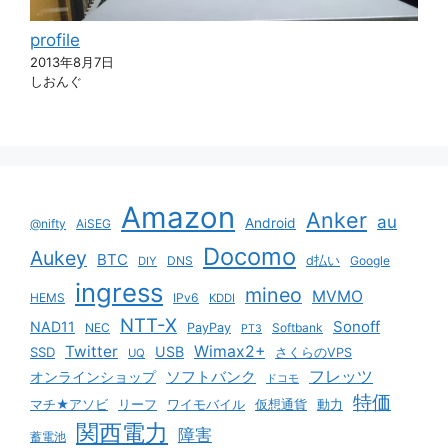
profile
2013年8月7日
しおんぐ
Amazon
Anker
au
Android
@nifty
AiSEG
Docomo
Aukey
BTC
DNS
d払い
Google
DIY
ingress
mineo
MVMO
HEMS
IPv6
KDDI
NTT-X
Sonoff
NAD11
NEC
PayPay
Softbank
PT3
Twitter
Wimax2+
USB
SSD
さくらのVPS
UQ
ソフトバンク
フレッツ
オンラインショップ
ドコモ
特価
マチ★アソビ
リーフ
ワイモバイル
仮想通貨
動力
関西電力
障害
蓄電池