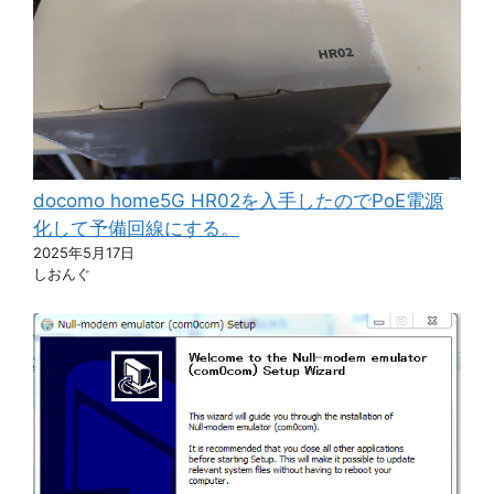
docomo home5G HR02を入手したのでPoE電源
化して予備回線にする。
2025年5月17日
しおんぐ