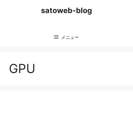
コ
satoweb-blog
ン
テ
ン
ツ
メニュー
へ
ス
キ
ッ
GPU
プ