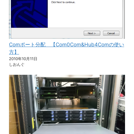
Comポート分配 【Com0Com&Hub4Comの使い
方】
2010年10月11日
しおんぐ