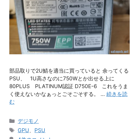
部品取りで2U鯖を適当に買っていると 余ってくる
PSU、 1U高さなのに750Wとか出せる上に
80PLUS PLATINUM認証 D750E-6 これをうま
く使えないかなぁっとごそごそする。 …
続きを読
む
カ
デジモノ
テ
タ
GPU
、
PSU
ゴ
グ