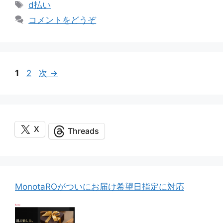
テ
タ
d払い
ゴ
グ
コメントをどうぞ
リ
ー
ペ
ペ
1
2
次
→
ー
ー
ジ
ジ
X
Threads
MonotaROがついにお届け希望日指定に対応