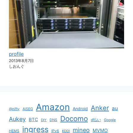
profile
2013年8月7日
しおんぐ
Amazon
Anker
au
Android
@nifty
AiSEG
Docomo
Aukey
BTC
DNS
d払い
Google
DIY
ingress
mineo
MVMO
HEMS
IPv6
KDDI