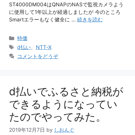
ST4000DM004はQNAPのNASで監視カメラよう
に使用して1年以上が経過しましたが 今のところ
Smartエラーもなく健全に …
続きを読む
カ
特価
テ
タ
d払い
、
NTT-X
ゴ
グ
コメントをどうぞ
リ
ー
d払いでふるさと納税が
できるようになってい
たのでやってみた。
2019年12月7日
by
しおんぐ