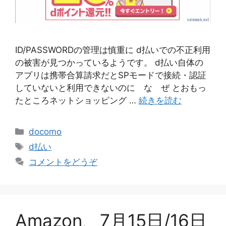
ID/PASSWORDの管理は慎重に d払いでの不正利用
の被害が見つかっているようです。 d払い自体の
アプリは携帯合算請求だとSPモードで接続・認証
していないと利用できないのに な ぜ とおもっ
たところネットショッピング …
続きを読む
カ
docomo
テ
タ
d払い
ゴ
グ
コメントをどうぞ
リ
ー
Amazon、7月15日/16日