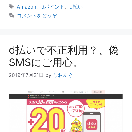
テ
タ
Amazon
、
dポイント
、
d払い
ゴ
グ
コメントをどうぞ
リ
ー
d払いで不正利用？、偽
SMSにご用心。
2019年7月21日
by
しおんぐ