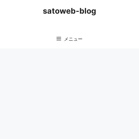
コ
satoweb-blog
ン
テ
ン
ツ
メニュー
へ
ス
キ
ッ
プ