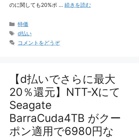
のに関しても20%ポ …
続きを読む
カ
特価
テ
タ
d払い
ゴ
グ
コメントをどうぞ
リ
ー
【d払いでさらに最大
20％還元】NTT-Xにて
Seagate
BarraCuda4TB がクー
ポン適用で6980円な