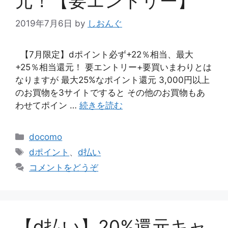
元！【要エントリー】
2019年7月6日
by
しおんぐ
【7月限定】dポイント必ず+22％相当、最大
+25％相当還元！ 要エントリー+要買いまわりとは
なりますが 最大25%なポイント還元 3,000円以上
のお買物を3サイトですると その他のお買物もあ
わせてポイン …
続きを読む
カ
docomo
テ
タ
dポイント
、
d払い
ゴ
グ
コメントをどうぞ
リ
ー
【d払い】20%還元キャ