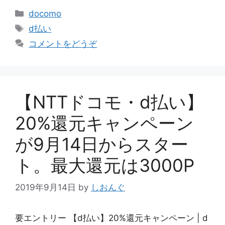
カ
docomo
テ
タ
d払い
ゴ
グ
コメントをどうぞ
リ
ー
【NTTドコモ・d払い】
20%還元キャンペーン
が9月14日からスター
ト。最大還元は3000P
2019年9月14日
by
しおんぐ
要エントリー 【d払い】20%還元キャンペーン | d