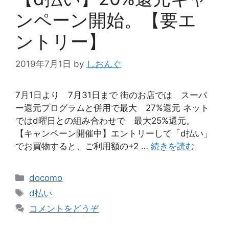
ンペーン開始。【要エ
ントリー】
2019年7月1日
by
しおんぐ
7月1日より 7月31日まで 街のお店では スーパ
ー還元プログラムと併用で最大 27%還元 ネット
ではd曜日との組み合わせで 最大25%還元。
【キャンペーン開催中】エントリーして「d払い」
でお買物すると、ご利用額の+2 …
続きを読む
カ
docomo
テ
タ
d払い
ゴ
グ
コメントをどうぞ
リ
ー