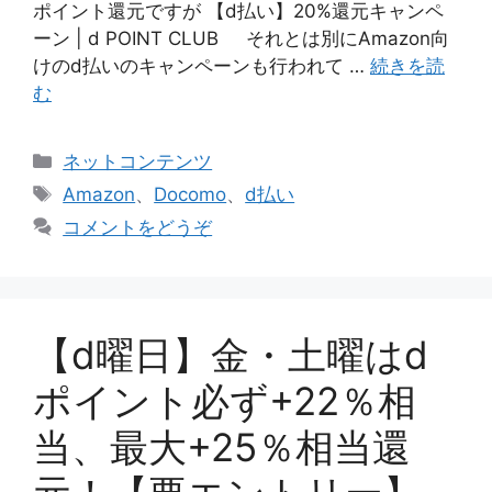
ポイント還元ですが 【d払い】20%還元キャンペ
ーン | d POINT CLUB それとは別にAmazon向
けのd払いのキャンペーンも行われて …
続きを読
む
カ
ネットコンテンツ
テ
タ
Amazon
、
Docomo
、
d払い
ゴ
グ
コメントをどうぞ
リ
ー
【d曜日】金・土曜はd
ポイント必ず+22％相
当、最大+25％相当還