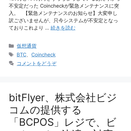
不安定だった Coincheckが緊急メンテナンスに突
入。 【緊急メンテナンスのお知らせ】大変申し
訳ございませんが、只今システムが不安定となっ
ておりこれより …
続きを読む
カ
仮想通貨
テ
タ
BTC
、
Coincheck
ゴ
グ
コメントをどうぞ
リ
ー
bitFlyer、株式会社ビジ
コムの提供する
「BCPOS」レジで、ビ