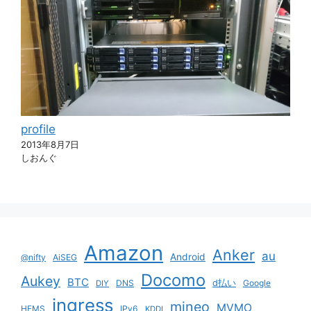
profile
2013年8月7日
しおんぐ
Amazon
Anker
au
Android
@nifty
AiSEG
Docomo
Aukey
BTC
DNS
d払い
Google
DIY
ingress
mineo
MVMO
HEMS
IPv6
KDDI