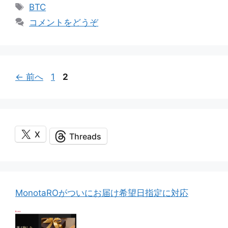
テ
タ
BTC
ゴ
グ
コメントをどうぞ
リ
ー
ペ
ペ
←
前へ
1
2
ー
ー
ジ
ジ
X
Threads
MonotaROがついにお届け希望日指定に対応