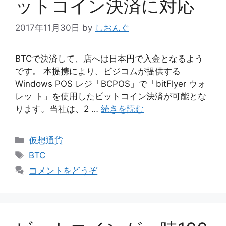
ットコイン決済に対応
2017年11月30日
by
しおんぐ
BTCで決済して、店へは日本円で入金となるよう
です。 本提携により、ビジコムが提供する
Windows POS レジ「BCPOS」で「bitFlyer ウォ
レッ ト」を使用したビットコイン決済が可能とな
ります。当社は、2 …
続きを読む
カ
仮想通貨
テ
タ
BTC
ゴ
グ
コメントをどうぞ
リ
ー