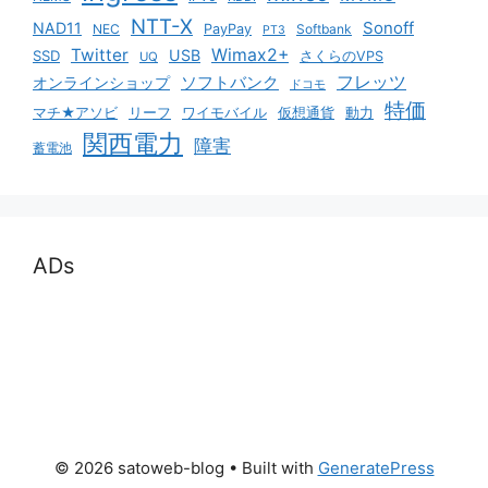
NTT-X
Sonoff
NAD11
NEC
PayPay
Softbank
PT3
Twitter
Wimax2+
USB
SSD
さくらのVPS
UQ
ソフトバンク
フレッツ
オンラインショップ
ドコモ
特価
マチ★アソビ
リーフ
ワイモバイル
仮想通貨
動力
関西電力
障害
蓄電池
ADs
© 2026 satoweb-blog
• Built with
GeneratePress