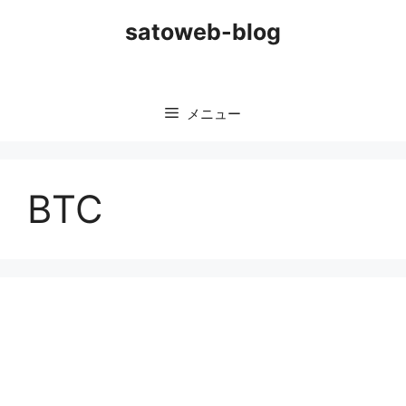
コ
satoweb-blog
ン
テ
ン
ツ
メニュー
へ
ス
キ
ッ
BTC
プ