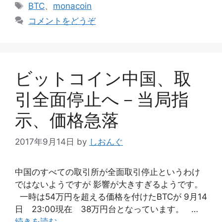
テ
タ
BTC
、
monacoin
ゴ
グ
コメントをどうぞ
リ
ー
ビットコイン中国、取
引全面停止へ－当局指
示、価格急落
2017年9月14日
by
しおんぐ
中国のすべての取引所が全面取引停止というわけ
ではないようですが 影響が大きすぎるようです。
一時は54万円を超える価格を付けたBTCが 9月14
日 23:00現在 38万円台となっています。 …
続きを読む