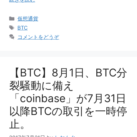
カ
仮想通貨
テ
タ
BTC
ゴ
グ
コメントをどうぞ
リ
ー
【BTC】8月1日、BTC分
裂騒動に備え
「coinbase」が7月31日
以降BTCの取引を一時停
止。