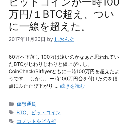
ビットコインが一時100
万円/１BTC超え、つい
に一線を超えた。
2017年11月26日
by
しおんぐ
60万へ下落し 100万は遠いのかなぁと思われてい
たBTCがじわりじわりと値上がりし、
CoinCheck/Bitflyerともに一時100万円を超えたよ
うです。 しかし、一時100万円台を付けたのを頂
点にふたたび下がり …
続きを読む
カ
仮想通貨
テ
タ
BTC
、
ビットコイン
ゴ
グ
コメントをどうぞ
リ