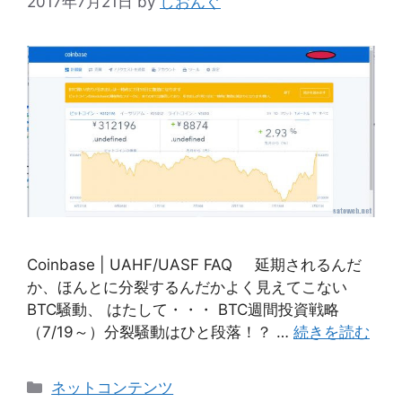
2017年7月21日
by
しおんぐ
Coinbase | UAHF/UASF FAQ 延期されるんだ
か、ほんとに分裂するんだかよく見えてこない
BTC騒動、 はたして・・・ BTC週間投資戦略
（7/19～）分裂騒動はひと段落！？ …
続きを読む
カ
ネットコンテンツ