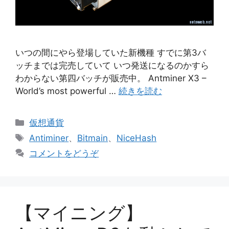
いつの間にやら登場していた新機種 すでに第3バ
ッチまでは完売していて いつ発送になるのかすら
わからない第四バッチが販売中。 Antminer X3 –
World’s most powerful …
続きを読む
カ
仮想通貨
テ
タ
Antiminer
、
Bitmain
、
NiceHash
ゴ
グ
コメントをどうぞ
リ
ー
【マイニング】