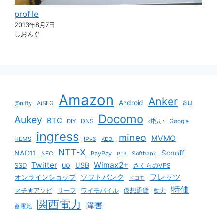
profile
2013年8月7日
しおんぐ
Amazon
Anker
au
Android
@nifty
AiSEG
Docomo
Aukey
BTC
DNS
d払い
Google
DIY
ingress
mineo
MVMO
HEMS
IPv6
KDDI
NTT-X
Sonoff
NAD11
NEC
PayPay
Softbank
PT3
Twitter
Wimax2+
USB
SSD
さくらのVPS
UQ
ソフトバンク
フレッツ
オンラインショップ
ドコモ
特価
マチ★アソビ
リーフ
ワイモバイル
仮想通貨
動力
関西電力
障害
蓄電池