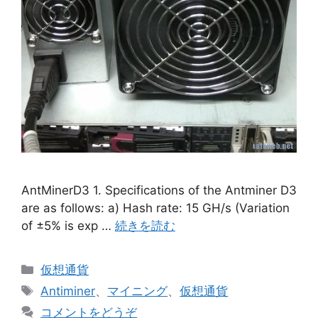
AntMinerD3 1. Specifications of the Antminer D3
are as follows: a) Hash rate: 15 GH/s (Variation
of ±5% is exp …
続きを読む
カ
仮想通貨
テ
タ
Antiminer
、
マイニング
、
仮想通貨
ゴ
グ
コメントをどうぞ