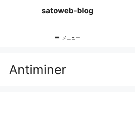
コ
satoweb-blog
ン
テ
ン
ツ
メニュー
へ
ス
キ
ッ
Antiminer
プ