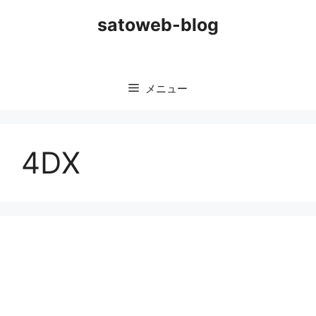
コ
satoweb-blog
ン
テ
ン
ツ
メニュー
へ
ス
キ
ッ
4DX
プ