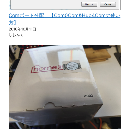
Comポート分配 【Com0Com&Hub4Comの使い
方】
2010年10月11日
しおんぐ