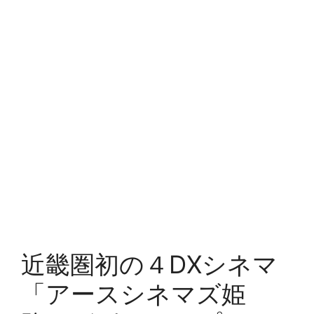
近畿圏初の４DXシネマ
「アースシネマズ姫