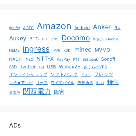
Amazon
Anker
au
Android
@nifty
AiSEG
Docomo
Aukey
BTC
DNS
d払い
Google
DIY
ingress
mineo
MVMO
HEMS
IPv6
KDDI
NTT-X
Sonoff
NAD11
NEC
PayPay
Softbank
PT3
Twitter
Wimax2+
USB
SSD
さくらのVPS
UQ
ソフトバンク
フレッツ
オンラインショップ
ドコモ
特価
マチ★アソビ
リーフ
ワイモバイル
仮想通貨
動力
関西電力
障害
蓄電池
ADs