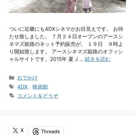
ついに近畿にも4DXシネマがお目見えです。 お待
たせ致しました。 ７月２４日オープンのアースシ
ネマズ姫路のネット予約販売が、 １９日 ９時よ
り開始致します。 アースシネマズ姫路のオフィシ
ャルサイトです。2015年 夏 J …
続きを読む
カ
おでかけ
テ
タ
4DX
、
映画館
ゴ
グ
コメントをどうぞ
リ
ー
X
Threads