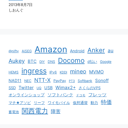
2013年8月7日
しおんぐ
Amazon
Anker
au
Android
@nifty
AiSEG
Docomo
Aukey
BTC
DNS
d払い
Google
DIY
ingress
mineo
MVMO
HEMS
IPv6
KDDI
NTT-X
Sonoff
NAD11
NEC
PayPay
Softbank
PT3
Twitter
Wimax2+
USB
SSD
さくらのVPS
UQ
ソフトバンク
フレッツ
オンラインショップ
ドコモ
特価
マチ★アソビ
リーフ
ワイモバイル
仮想通貨
動力
関西電力
障害
蓄電池