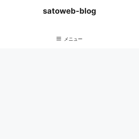
コ
satoweb-blog
ン
テ
ン
ツ
メニュー
へ
ス
キ
ッ
プ