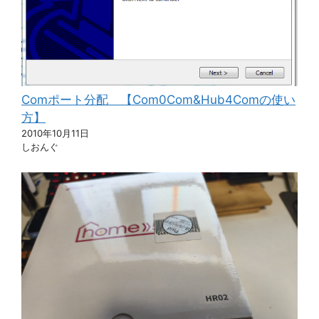
Comポート分配 【Com0Com&Hub4Comの使い
方】
2010年10月11日
しおんぐ