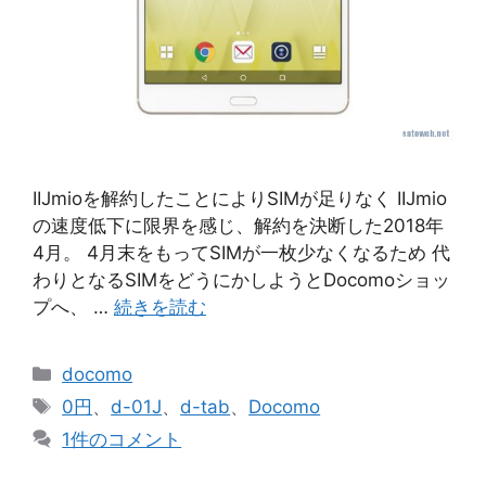
IIJmioを解約したことによりSIMが足りなく IIJmio
の速度低下に限界を感じ、解約を決断した2018年
4月。 4月末をもってSIMが一枚少なくなるため 代
わりとなるSIMをどうにかしようとDocomoショッ
プへ、 …
続きを読む
カ
docomo
テ
タ
0円
、
d-01J
、
d-tab
、
Docomo
ゴ
グ
1件のコメント
リ
ー