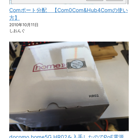
Comポート分配 【Com0Com&Hub4Comの使い
方】
2010年10月11日
しおんぐ
docomo home5G HR02を入手したのでPoE電源