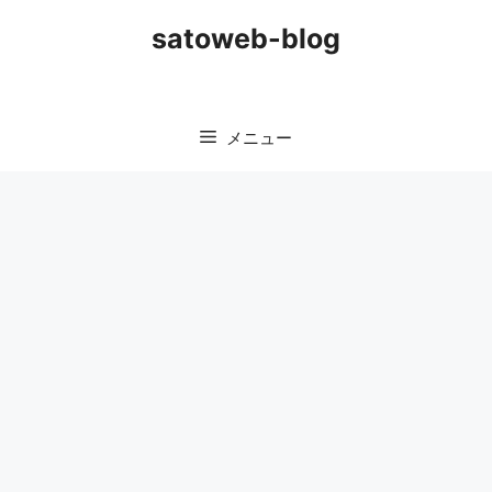
コ
satoweb-blog
ン
テ
ン
ツ
メニュー
へ
ス
キ
ッ
プ