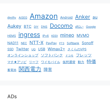
Amazon
Anker
au
Android
@nifty
AiSEG
Docomo
Aukey
BTC
DNS
d払い
Google
DIY
ingress
mineo
MVMO
HEMS
IPv6
KDDI
NTT-X
Sonoff
NAD11
NEC
PayPay
Softbank
PT3
Twitter
Wimax2+
USB
SSD
さくらのVPS
UQ
ソフトバンク
フレッツ
オンラインショップ
ドコモ
特価
マチ★アソビ
リーフ
ワイモバイル
仮想通貨
動力
関西電力
障害
蓄電池
ADs