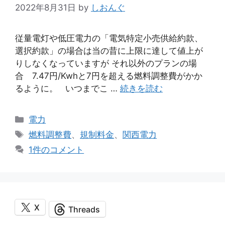
2022年8月31日
by
しおんぐ
従量電灯や低圧電力の「電気特定小売供給約款、
選択約款」の場合は当の昔に上限に達して値上が
りしなくなっていますが それ以外のプランの場
合 7.47円/Kwhと7円を超える燃料調整費がかか
るように。 いつまでこ …
続きを読む
カ
電力
テ
タ
燃料調整費
、
規制料金
、
関西電力
ゴ
グ
1件のコメント
リ
ー
X
Threads