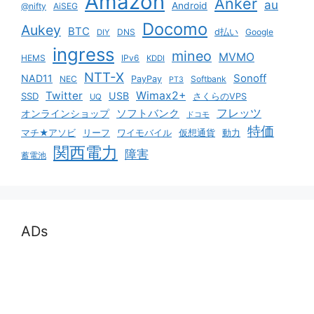
Amazon
Anker
au
Android
@nifty
AiSEG
Docomo
Aukey
BTC
DNS
d払い
Google
DIY
ingress
mineo
MVMO
HEMS
IPv6
KDDI
NTT-X
Sonoff
NAD11
NEC
PayPay
Softbank
PT3
Twitter
Wimax2+
USB
SSD
さくらのVPS
UQ
ソフトバンク
フレッツ
オンラインショップ
ドコモ
特価
マチ★アソビ
リーフ
ワイモバイル
仮想通貨
動力
関西電力
障害
蓄電池
ADs