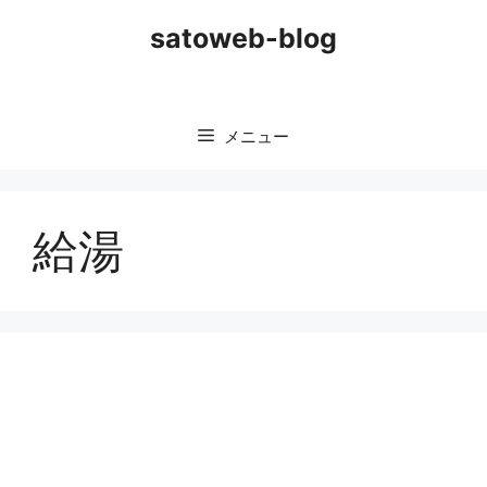
コ
satoweb-blog
ン
テ
ン
ツ
メニュー
へ
ス
キ
ッ
給湯
プ