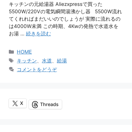
キッチンの元給湯器 Aliezxpressで買った
5500W/220Vの電気瞬間湯沸かし器 5500W流れ
てくれればまだいいのでしょうが 実際に流れるの
は4000W未満 この時期、4Kwの発熱で水道水を
お湯 …
続きを読む
カ
HOME
テ
タ
キッチン
、
水道
、
給湯
ゴ
グ
コメントをどうぞ
リ
ー
X
Threads