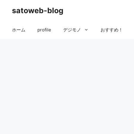
コ
satoweb-blog
ン
テ
ン
ホーム
profile
デジモノ
おすすめ！
ツ
へ
ス
キ
ッ
プ