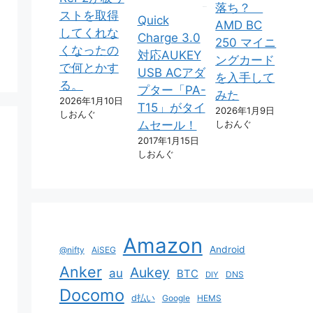
落ち？
ストを取得
Quick
AMD BC
してくれな
Charge 3.0
250 マイニ
くなったの
対応AUKEY
ングカード
で何とかす
USB ACアダ
を入手して
る。
プター「PA-
みた
2026年1月10日
T15」がタイ
2026年1月9日
しおんぐ
しおんぐ
ムセール！
2017年1月15日
しおんぐ
Amazon
Android
@nifty
AiSEG
Anker
Aukey
au
BTC
DNS
DIY
Docomo
d払い
Google
HEMS