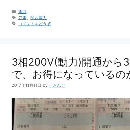
カ
電力
テ
タ
節電
、
関西電力
ゴ
グ
コメントをどうぞ
リ
ー
3相200V(動力)開通か
で、お得になっているの
2017年11月11日
by
しおんぐ