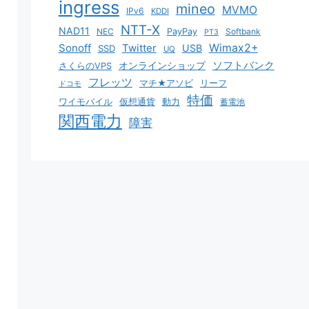
ingress
mineo
MVMO
IPv6
KDDI
NTT-X
NAD11
NEC
PayPay
Softbank
PT3
Sonoff
Twitter
Wimax2+
USB
SSD
UQ
ソフトバンク
オンラインショップ
さくらのVPS
フレッツ
マチ★アソビ
リーフ
ドコモ
特価
ワイモバイル
仮想通貨
動力
蓄電池
関西電力
障害