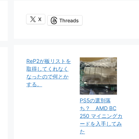
X
Threads
ReP2が板リストを
取得してくれなく
なったので何とか
する。
PS5の選別落
ち？ AMD BC
250 マイニングカ
ードを入手してみ
た