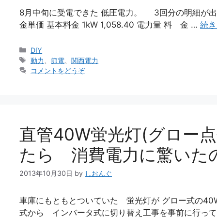
8月中旬に受電できた 低圧電力。 3回分の明細が出
金単価 基本料金 1kW 1,058.40 電力量 料 金 …
続き
カ
DIY
テ
タ
動力
、
節電
、
関西電力
ゴ
グ
コメントをどうぞ
リ
ー
直管40W蛍光灯(グロー点
たら 消費電力に驚いた
2013年10月30日
by
しおんぐ
車庫にもともとついていた 蛍光灯が グロー式の40
式から インバータ式に切り替え工事を事前に行って