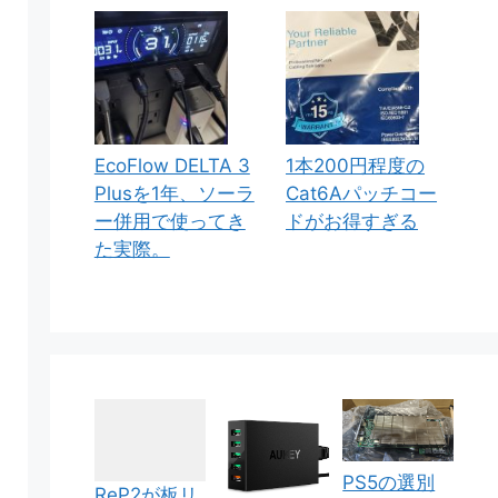
EcoFlow DELTA 3
1本200円程度の
Plusを1年、ソーラ
Cat6Aパッチコー
ー併用で使ってき
ドがお得すぎる
た実際。
PS5の選別
ReP2が板リ