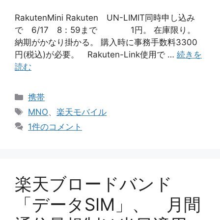
RakutenMini Rakuten UN-LIMIT同時申し込み
で 6/17 8：59まで 1円。 在庫限り。
納期がかなり掛かる。 購入時に事務手数料3300
円(税込)が必要。 Rakuten-Link使用で …
続きを
読む
カ
携帯
テ
タ
MNO
、
楽天モバイル
ゴ
グ
1件のコメント
リ
ー
楽天ブロードバンド
「データSIM」、 月間