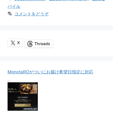
ゴ
グ
バイル
リ
コメントをどうぞ
ー
X
Threads
MonotaROがついにお届け希望日指定に対応