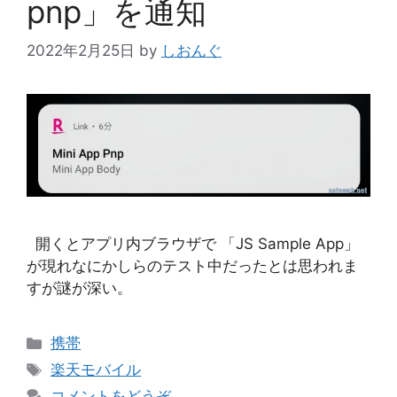
pnp」を通知
2022年2月25日
by
しおんぐ
開くとアプリ内ブラウザで 「JS Sample App」
が現れなにかしらのテスト中だったとは思われま
すが謎が深い。
カ
携帯
テ
タ
楽天モバイル
ゴ
グ
コメントをどうぞ