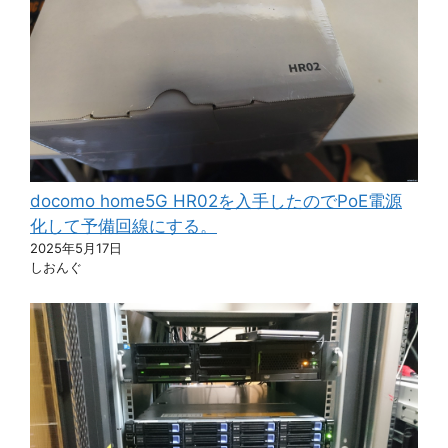
docomo home5G HR02を入手したのでPoE電源
化して予備回線にする。
2025年5月17日
しおんぐ