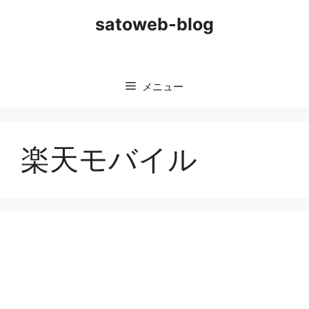
コ
satoweb-blog
ン
テ
ン
ツ
メニュー
へ
ス
キ
ッ
楽天モバイル
プ