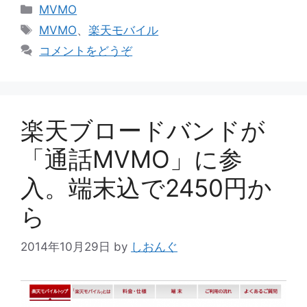
カ
MVMO
テ
タ
MVMO
、
楽天モバイル
ゴ
グ
コメントをどうぞ
リ
ー
楽天ブロードバンドが
「通話MVMO」に参
入。端末込で2450円か
ら
2014年10月29日
by
しおんぐ