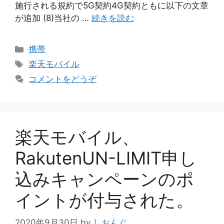
施行される規約で5G契約4G契約ともに以下の文章
が追加 (8)当社の …
続きを読む
カ
携帯
テ
タ
楽天モバイル
ゴ
グ
コメントをどうぞ
リ
ー
楽天モバイル、
RakutenUN-LIMIT申し
込みキャンペーンのポ
イントが付与された。
2020年9月30日
by
しおんぐ