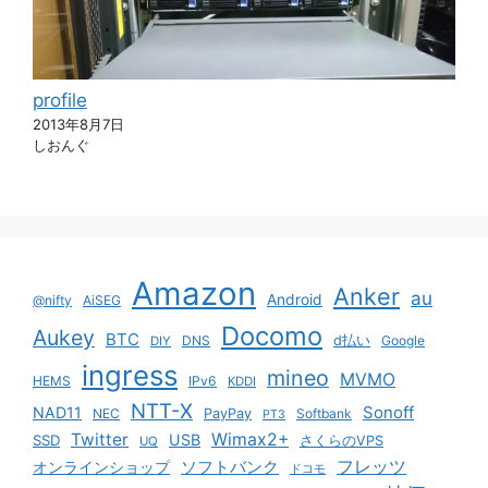
profile
2013年8月7日
しおんぐ
Amazon
Anker
au
Android
@nifty
AiSEG
Docomo
Aukey
BTC
DNS
d払い
Google
DIY
ingress
mineo
MVMO
HEMS
IPv6
KDDI
NTT-X
Sonoff
NAD11
NEC
PayPay
Softbank
PT3
Twitter
Wimax2+
USB
SSD
さくらのVPS
UQ
ソフトバンク
フレッツ
オンラインショップ
ドコモ