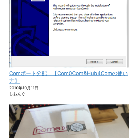
Comポート分配 【Com0Com&Hub4Comの使い
方】
2010年10月11日
しおんぐ