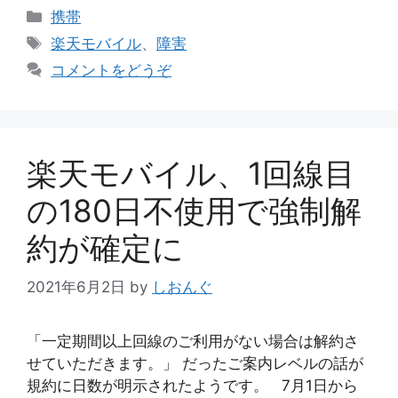
カ
携帯
テ
タ
楽天モバイル
、
障害
ゴ
グ
コメントをどうぞ
リ
ー
楽天モバイル、1回線目
の180日不使用で強制解
約が確定に
2021年6月2日
by
しおんぐ
「一定期間以上回線のご利用がない場合は解約さ
せていただきます。」 だったご案内レベルの話が
規約に日数が明示されたようです。 7月1日から