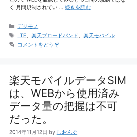
く 月間規制されてい …
続きを読む
カ
デジモノ
テ
タ
LTE
、
楽天ブロードバンド
、
楽天モバイル
ゴ
グ
コメントをどうぞ
リ
ー
楽天モバイルデータSIM
は、WEBから使用済み
データ量の把握は不可
だった。
2014年11月12日
by
しおんぐ