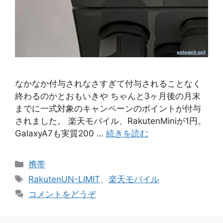
なかなか付与されなさすぎて付与されることなく
終わるのかとおもいきや ちゃんと3ヶ月後の月末
までに一式対象のキャンペーンのポイントが付与
されました。 楽天モバイル、RakutenMiniが1円。
GalaxyA7も実質200 …
続きを読む
カ
携帯
テ
タ
RakutenUN-LIMIT
、
楽天モバイル
ゴ
グ
コメントをどうぞ
リ
ー