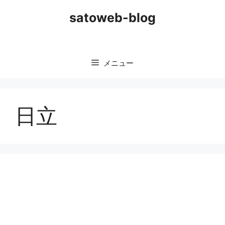
コ
satoweb-blog
ン
テ
ン
ツ
メニュー
へ
ス
キ
ッ
日立
プ