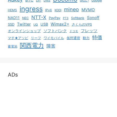
BTC
DNS
d払い
Google
DIY
ingress
mineo
MVMO
HEMS
IPv6
KDDI
NTT-X
Sonoff
NAD11
NEC
PayPay
Softbank
PT3
Twitter
Wimax2+
USB
SSD
さくらのVPS
UQ
ソフトバンク
フレッツ
オンラインショップ
ドコモ
特価
マチ★アソビ
リーフ
ワイモバイル
仮想通貨
動力
関西電力
障害
蓄電池
ADs