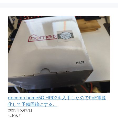
docomo home5G HR02を入手したのでPoE電源
化して予備回線にする。
2025年5月17日
しおんぐ