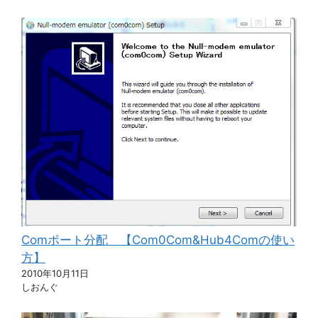
Comポート分配 【Com0Com&Hub4Comの使い
方】
2010年10月11日
しおんぐ