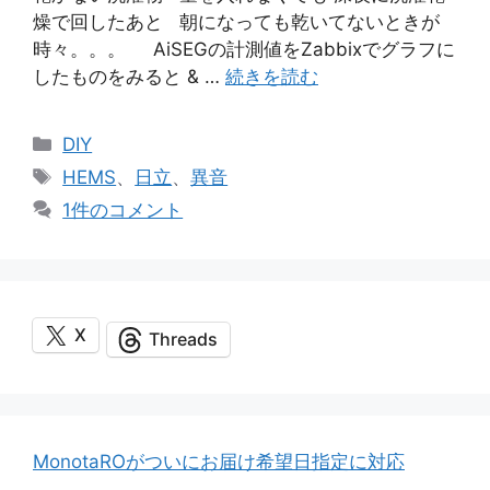
燥で回したあと 朝になっても乾いてないときが
時々。。。 AiSEGの計測値をZabbixでグラフに
したものをみると & …
続きを読む
カ
DIY
テ
タ
HEMS
、
日立
、
異音
ゴ
グ
1件のコメント
リ
ー
X
Threads
MonotaROがついにお届け希望日指定に対応