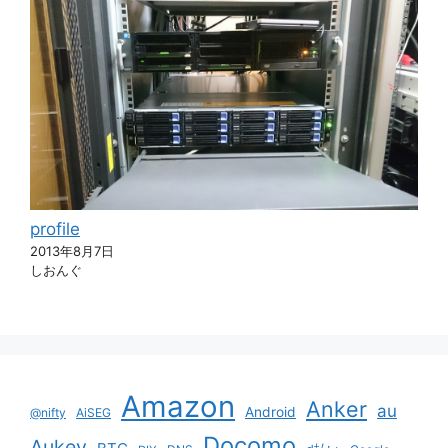
profile
2013年8月7日
しおんぐ
Amazon
Anker
au
Android
@nifty
AiSEG
Docomo
Aukey