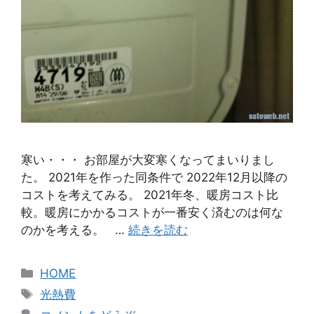
寒い・・・ お部屋が大変寒くなってまいりまし
た。 2021年を作った同条件で 2022年12月以降の
コストを考えてみる。 2021年冬、暖房コスト比
較。暖房にかかるコストが一番安く済むのは何な
のかを考える。 …
続きを読む
カ
HOME
テ
タ
光熱費
ゴ
グ