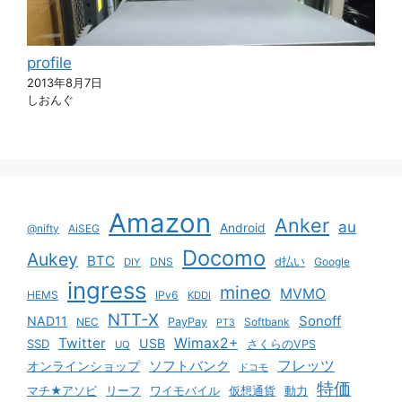
profile
2013年8月7日
しおんぐ
Amazon
Anker
au
Android
@nifty
AiSEG
Docomo
Aukey
BTC
DNS
d払い
Google
DIY
ingress
mineo
MVMO
HEMS
IPv6
KDDI
NTT-X
Sonoff
NAD11
NEC
PayPay
Softbank
PT3
Twitter
Wimax2+
USB
SSD
さくらのVPS
UQ
ソフトバンク
フレッツ
オンラインショップ
ドコモ
特価
マチ★アソビ
リーフ
ワイモバイル
仮想通貨
動力