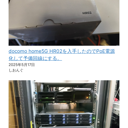
docomo home5G HR02を入手したのでPoE電源
化して予備回線にする。
2025年5月17日
しおんぐ