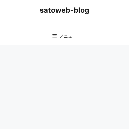
コ
satoweb-blog
ン
テ
ン
ツ
メニュー
へ
ス
キ
ッ
プ