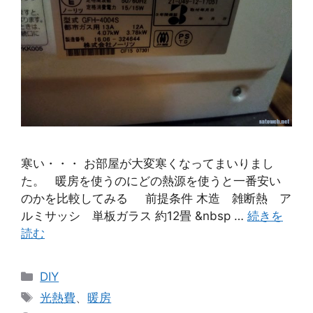
寒い・・・ お部屋が大変寒くなってまいりまし
た。 暖房を使うのにどの熱源を使うと一番安い
のかを比較してみる 前提条件 木造 雑断熱 ア
ルミサッシ 単板ガラス 約12畳 &nbsp …
続きを
読む
カ
DIY
テ
タ
光熱費
、
暖房
ゴ
グ