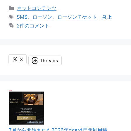
カ
ネットコンテンツ
テ
タ
SMS
、
ローソン
、
ローソンチケット
、
炎上
ゴ
グ
2件のコメント
リ
ー
X
Threads
7月から開始された2026年dcard年間利用特