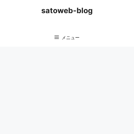
コ
satoweb-blog
ン
テ
ン
ツ
メニュー
へ
ス
キ
ッ
プ