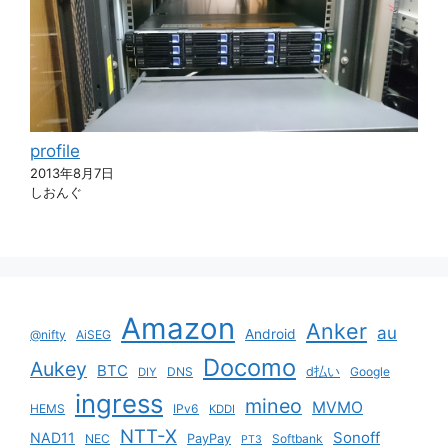
profile
2013年8月7日
しおんぐ
Amazon
Anker
au
Android
@nifty
AiSEG
Docomo
Aukey
BTC
DNS
d払い
Google
DIY
ingress
mineo
MVMO
HEMS
IPv6
KDDI
NTT-X
Sonoff
NAD11
NEC
PayPay
Softbank
PT3