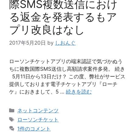
際SMS複数送信におけ
る返金を発表するもア
プリ改良はなし
2017年5月20日
by
しおんぐ
ローソンチケットアプリの端末認証で気づかぬう
ちに複数国際SMS送信し高額請求案件多発。 続き
5月11日から13日だけ？ この度、弊社がサービス
提供しております電子チケットアプリ『ローチ
ケ』におきまして、5 …
続きを読む
カ
ネットコンテンツ
テ
タ
ローソンチケット
ゴ
グ
1件のコメント
リ