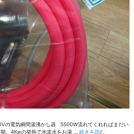
W/220Vの電気瞬間湯沸かし器 5500W流れてくれればまだい
時期、4Kwの発熱で水道水をお湯 …
続きを読む