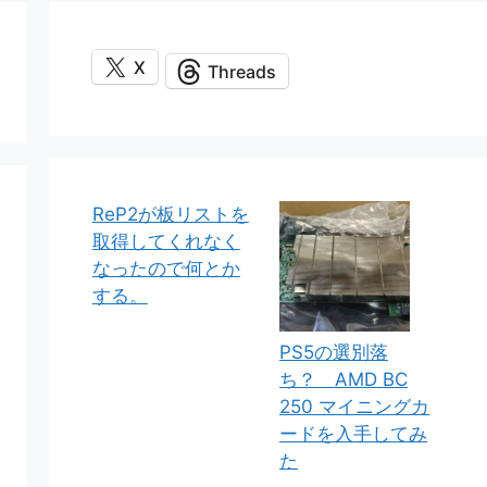
X
Threads
ReP2が板リストを
取得してくれなく
なったので何とか
する。
PS5の選別落
ち？ AMD BC
250 マイニングカ
ードを入手してみ
た