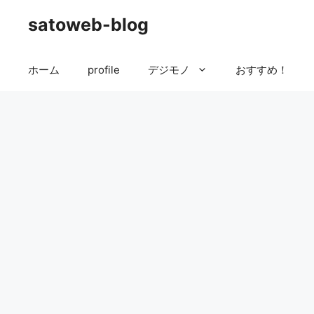
コ
satoweb-blog
ン
テ
ン
ホーム
profile
デジモノ
おすすめ！
ツ
へ
ス
キ
ッ
プ