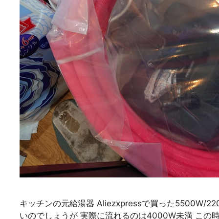
キッチンの元給湯器 Aliezxpressで買った5500
いのでしょうが 実際に流れるのは4000W未満 この