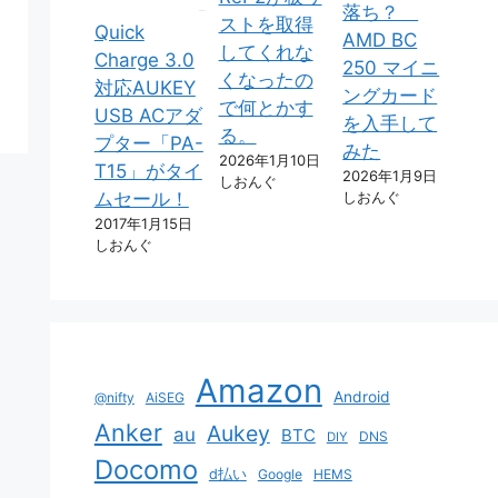
落ち？
ストを取得
Quick
AMD BC
してくれな
Charge 3.0
250 マイニ
くなったの
対応AUKEY
ングカード
で何とかす
USB ACアダ
を入手して
る。
プター「PA-
みた
2026年1月10日
T15」がタイ
2026年1月9日
しおんぐ
しおんぐ
ムセール！
2017年1月15日
しおんぐ
Amazon
Android
@nifty
AiSEG
Anker
Aukey
au
BTC
DNS
DIY
Docomo
d払い
Google
HEMS