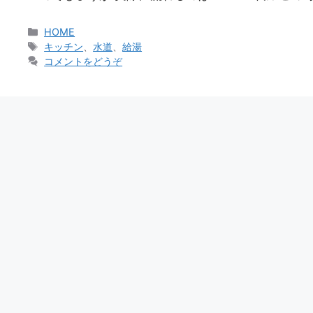
カ
HOME
テ
タ
キッチン
、
水道
、
給湯
ゴ
グ
コメントをどうぞ
リ
ー