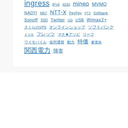
ingress
mineo
MVMO
IPv6
KDDI
NTT-X
NAD11
NEC
PayPay
Softbank
PT3
Sonoff
Twitter
Wimax2+
USB
SSD
UQ
ソフトバンク
オンラインショップ
さくらのVPS
フレッツ
マチ★アソビ
リーフ
ドコモ
特価
ワイモバイル
仮想通貨
動力
蓄電池
関西電力
障害