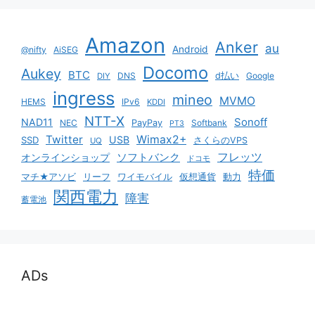
Amazon
Anker
au
Android
@nifty
AiSEG
Docomo
Aukey
BTC
DNS
d払い
Google
DIY
ingress
mineo
MVMO
HEMS
IPv6
KDDI
NTT-X
Sonoff
NAD11
NEC
PayPay
Softbank
PT3
Twitter
Wimax2+
USB
SSD
さくらのVPS
UQ
ソフトバンク
フレッツ
オンラインショップ
ドコモ
特価
マチ★アソビ
リーフ
ワイモバイル
仮想通貨
動力
関西電力
障害
蓄電池
ADs