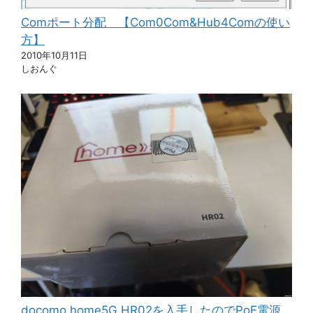
Comポート分配 【Com0Com&Hub4Comの使い
方】
2010年10月11日
しおんぐ
docomo home5G HR02を入手したのでPoE電源