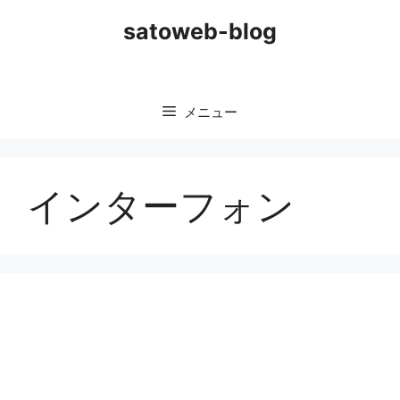
コ
satoweb-blog
ン
テ
ン
ツ
メニュー
へ
ス
キ
ッ
インターフォン
プ