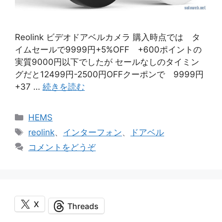
Reolink ビデオドアベルカメラ 購入時点では タ
イムセールで9999円+5%OFF +600ポイントの
実質9000円以下でしたが セールなしのタイミン
グだと12499円-2500円OFFクーポンで 9999円
+37 …
続きを読む
カ
HEMS
テ
タ
reolink
、
インターフォン
、
ドアベル
ゴ
グ
コメントをどうぞ
リ
ー
X
Threads