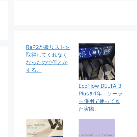
ReP2が板リストを
取得してくれなく
なったので何とか
する。
EcoFlow DELTA 3
Plusを1年、ソーラ
ー併用で使ってき
た実際。