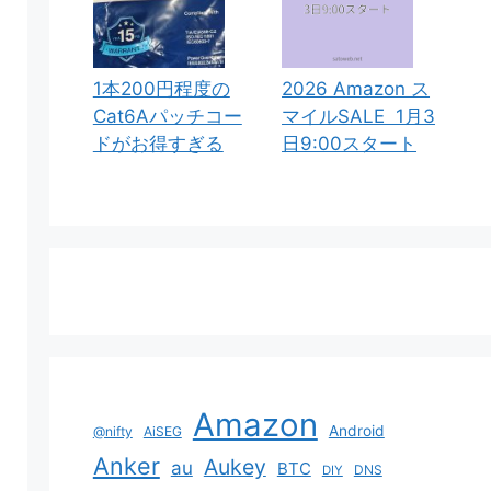
1本200円程度の
2026 Amazon ス
Cat6Aパッチコー
マイルSALE 1月3
ドがお得すぎる
日9:00スタート
Amazon
Android
@nifty
AiSEG
Anker
Aukey
au
BTC
DNS
DIY