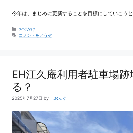
今年は、まじめに更新することを目標にしていこうと
カ
おでかけ
テ
コメントをどうぞ
ゴ
リ
ー
EH江久庵利用者駐車場
る？
2025年7月27日
by
しおんぐ