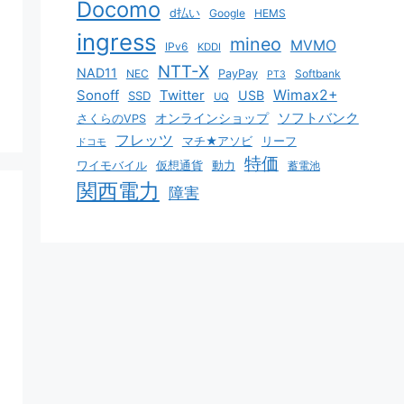
Docomo
d払い
Google
HEMS
ingress
mineo
MVMO
IPv6
KDDI
NTT-X
NAD11
NEC
PayPay
Softbank
PT3
Sonoff
Twitter
Wimax2+
USB
SSD
UQ
ソフトバンク
オンラインショップ
さくらのVPS
フレッツ
マチ★アソビ
リーフ
ドコモ
特価
ワイモバイル
仮想通貨
動力
蓄電池
関西電力
障害