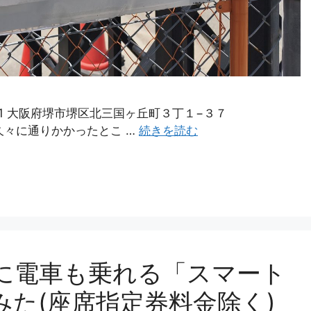
21 大阪府堺市堺区北三国ヶ丘町３丁１−３７
7wb78 久々に通りかかったとこ …
続きを読む
に電車も乗れる「スマート
た(座席指定券料金除く)