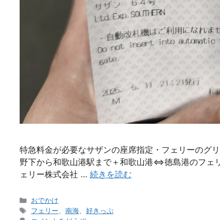
特急料金が必要なサザンの座席指定・フェリーのグリー
野下から和歌山港駅まで＋和歌山港⇔徳島港のフェリー
ェリー株式会社 …
続きを読む
カ
おでかけ
テ
タ
フェリー
、
南海
、
好きっぷ