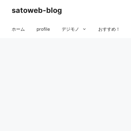
コ
satoweb-blog
ン
テ
ン
ホーム
profile
デジモノ
おすすめ！
ツ
へ
ス
キ
ッ
プ