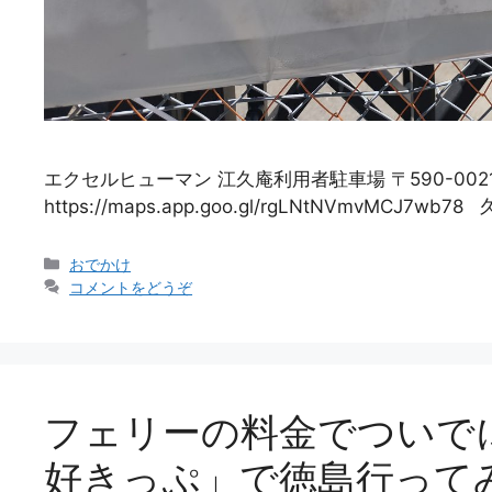
エクセルヒューマン 江久庵利用者駐車場 〒590-00
https://maps.app.goo.gl/rgLNtNVmvMCJ
カ
おでかけ
テ
コメントをどうぞ
ゴ
リ
ー
フェリーの料金でついで
好きっぷ」で徳島行ってみ