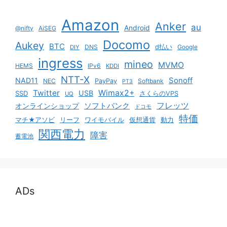
Amazon
Anker
au
Android
@nifty
AiSEG
Docomo
Aukey
BTC
DNS
d払い
Google
DIY
ingress
mineo
MVMO
HEMS
IPv6
KDDI
NTT-X
Sonoff
NAD11
NEC
PayPay
Softbank
PT3
Twitter
Wimax2+
USB
SSD
さくらのVPS
UQ
ソフトバンク
フレッツ
オンラインショップ
ドコモ
特価
マチ★アソビ
リーフ
ワイモバイル
仮想通貨
動力
関西電力
障害
蓄電池
ADs