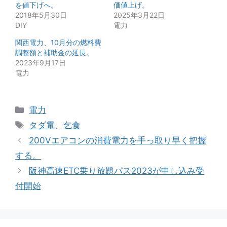
を値下げへ。
価値上げ。
2018年5月30日
2025年3月22日
DIY
電力
関西電力、10月分の燃料費
調整額と補助金の延長。
2023年9月17日
電力
カ
電力
テ
タ
タダ電
、
乞食
ゴ
グ
200Vエアコンの消費電力を手っ取り早く把握
リ
する。
ー
阪神高速ETC乗り放題パス2023が申し込み受
付開始