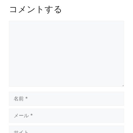
コメントする
コ
メ
ン
ト
名
前
メ
ー
ル
サ