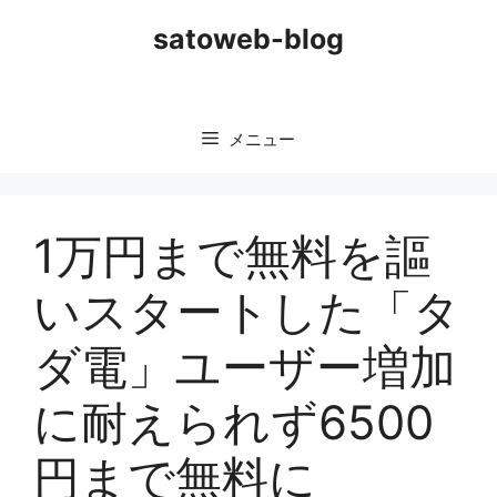
コ
satoweb-blog
ン
テ
ン
ツ
メニュー
へ
ス
キ
ッ
1万円まで無料を謳
プ
いスタートした「タ
ダ電」ユーザー増加
に耐えられず6500
円まで無料に