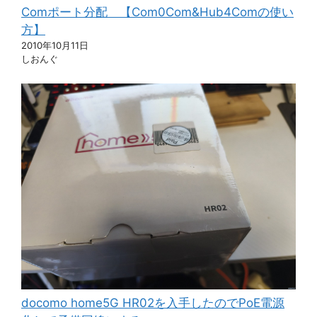
Comポート分配 【Com0Com&Hub4Comの使い
方】
2010年10月11日
しおんぐ
docomo home5G HR02を入手したのでPoE電源