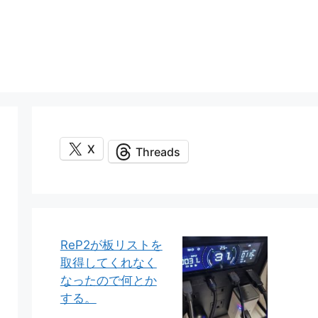
X
Threads
ReP2が板リストを
取得してくれなく
なったので何とか
する。