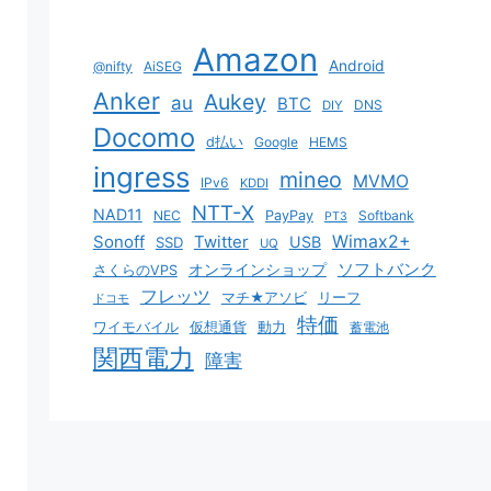
Amazon
Android
@nifty
AiSEG
Anker
Aukey
au
BTC
DNS
DIY
Docomo
d払い
Google
HEMS
ingress
mineo
MVMO
IPv6
KDDI
NTT-X
NAD11
NEC
PayPay
Softbank
PT3
Sonoff
Twitter
Wimax2+
USB
SSD
UQ
ソフトバンク
オンラインショップ
さくらのVPS
フレッツ
マチ★アソビ
リーフ
ドコモ
特価
ワイモバイル
仮想通貨
動力
蓄電池
関西電力
障害