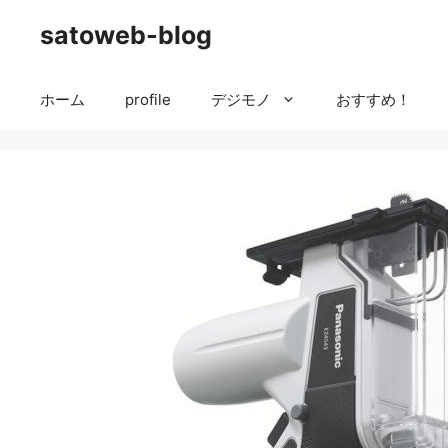
コ
satoweb-blog
ン
テ
ン
ホーム
profile
デジモノ
おすすめ！
ツ
へ
ス
キ
ッ
プ