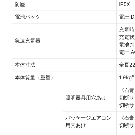
防塵
IP5X
電池パック
電圧:D
充電時
充電状
急速充電器
電池判
電圧:A
本体寸法
全長22
※
本体質量（重量）
1.9kg
《石膏
照明器具用穴あけ
切断サ
切断サ
パッケージエアコン
《石膏
用穴あけ
切断サ