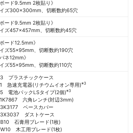
ボード9.5mm 2枚貼り》
イズ300×300mm、切断数約65穴
ボード9.5mm 2枚貼り》
イズ457×457mm、切断数約45穴
ボード12.5mm》
イズ55×95mm、切断数約190穴
パネ12mm》
イズ55×95mm、切断数約110穴
653 プラスチックケース
※3
L81 急速充電器(リチウムイオン専用)
※3
45 電池パックLSタイプ(2個)
71K7867 六角レンチ(対辺3mm)
43K3177 ベースカバー
43X3037 ダストケース
XB10 石膏用ブレード(1枚)
XW10 木工用ブレード(1枚)