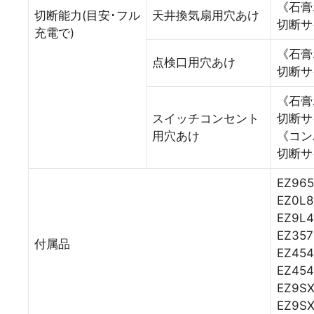
《石膏
切断能力(目安･フル
天井換気扇用穴あけ
切断サ
充電で)
《石膏
点検口用穴あけ
切断サ
《石膏
スイッチコンセント
切断サ
用穴あけ
《コン
切断サ
EZ9
EZ0
EZ9L
EZ35
付属品
EZ45
EZ45
EZ9S
EZ9S