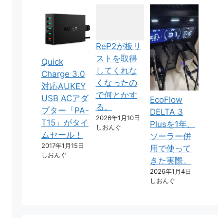
ReP2が板リ
ストを取得
Quick
してくれな
Charge 3.0
くなったの
対応AUKEY
で何とかす
USB ACアダ
EcoFlow
る。
プター「PA-
DELTA 3
2026年1月10日
T15」がタイ
Plusを1年、
しおんぐ
ムセール！
ソーラー併
2017年1月15日
用で使って
しおんぐ
きた実際。
2026年1月4日
しおんぐ