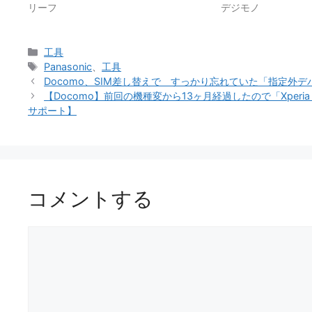
リーフ
デジモノ
カ
工具
テ
タ
Panasonic
、
工具
ゴ
グ
Docomo、SIM差し替えで すっかり忘れていた「指定外
リ
【Docomo】前回の機種変から13ヶ月経過したので「Xperia（
ー
サポート】
コメントする
コ
メ
ン
ト