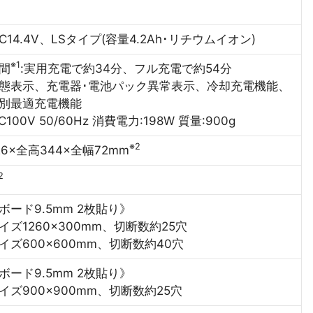
C14.4V、LSタイプ(容量4.2Ah･リチウムイオン)
※1
間
:実用充電で約34分、フル充電で約54分
態表示、充電器･電池パック異常表示、冷却充電機能、
別最適充電機能
C100V 50/60Hz 消費電力:198W 質量:900g
※2
6×全高344×全幅72mm
2
ボード9.5mm 2枚貼り》
イズ1260×300mm、切断数約25穴
イズ600×600mm、切断数約40穴
ボード9.5mm 2枚貼り》
イズ900×900mm、切断数約25穴