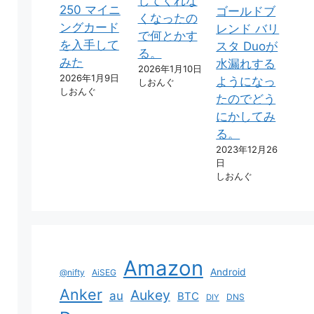
してくれな
250 マイニ
ゴールドブ
くなったの
ングカード
レンド バリ
で何とかす
を入手して
スタ Duoが
る。
みた
水漏れする
2026年1月10日
2026年1月9日
ようになっ
しおんぐ
しおんぐ
たのでどう
にかしてみ
る。
2023年12月26
日
しおんぐ
Amazon
Android
@nifty
AiSEG
Anker
Aukey
au
BTC
DNS
DIY