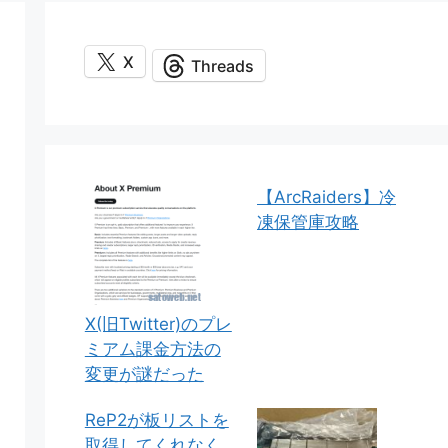
X
Threads
【ArcRaiders】冷
凍保管庫攻略
X(旧Twitter)のプレ
ミアム課金方法の
変更が謎だった
ReP2が板リストを
取得してくれなく