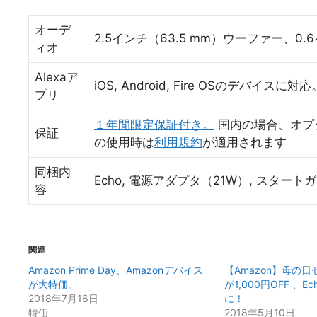
オーデ
2.5インチ（63.5 mm）ウーファー、0
ィオ
Alexaア
iOS, Android, Fire OSのデバ
プリ
１年間限定保証付き。
国内の場合、オプ
保証
の使用時は
利用規約
が適用されます
同梱内
Echo, 電源アダプタ（21W）, スタート
容
関連
Amazon Prime Day、Amazonデバイス
【Amazon】母の日セ
が大特価。
が1,000円OFF 、Ec
2018年7月16日
に！
特価
2018年5月10日