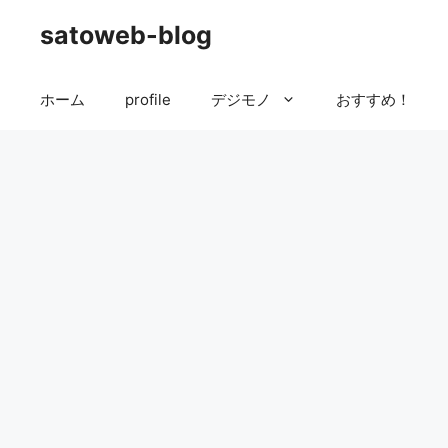
コ
satoweb-blog
ン
テ
ン
ホーム
profile
デジモノ
おすすめ！
ツ
へ
ス
キ
ッ
プ