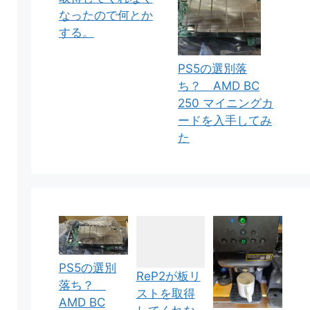
なったので何とか
する。
PS5の選別落
ち？ AMD BC
250 マイニングカ
ードを入手してみ
た
PS5の選別
ReP2が板リ
落ち？
ストを取得
AMD BC