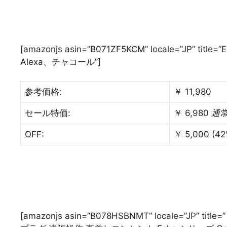
[amazonjs asin=”B071ZF5KCM” locale=”JP” t
Alexa、チャコール”]
参考価格:
￥ 11,980
セール特価:
￥ 6,980
通
OFF:
￥ 5,000 (42
[amazonjs asin=”B078HSBNMT” locale=”JP” t