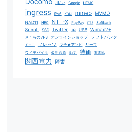
Docomo
d払い
Google
HEMS
ingress
mineo
MVMO
IPv6
KDDI
NTT-X
NAD11
NEC
PayPay
Softbank
PT3
Sonoff
Twitter
Wimax2+
USB
SSD
UQ
ソフトバンク
オンラインショップ
さくらのVPS
フレッツ
マチ★アソビ
リーフ
ドコモ
特価
ワイモバイル
仮想通貨
動力
蓄電池
関西電力
障害