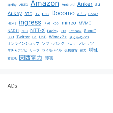
Amazon
Anker
au
Android
@nifty
AiSEG
Docomo
Aukey
BTC
DNS
d払い
Google
DIY
ingress
mineo
MVMO
HEMS
IPv6
KDDI
NTT-X
Sonoff
NAD11
NEC
PayPay
Softbank
PT3
Twitter
Wimax2+
USB
SSD
さくらのVPS
UQ
ソフトバンク
フレッツ
オンラインショップ
ドコモ
特価
マチ★アソビ
リーフ
ワイモバイル
仮想通貨
動力
関西電力
障害
蓄電池
ADs