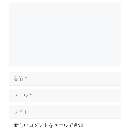
コ
メ
ン
ト
名
前
メ
ー
ル
サ
イ
ト
新しいコメントをメールで通知