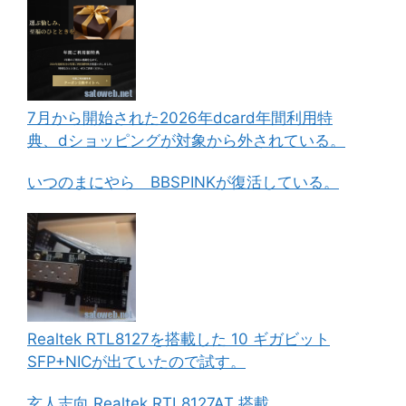
7月から開始された2026年dcard年間利用特
典、dショッピングが対象から外されている。
いつのまにやら BBSPINKが復活している。
Realtek RTL8127を搭載した 10 ギガビット
SFP+NICが出ていたので試す。
玄人志向 Realtek RTL8127AT 搭載