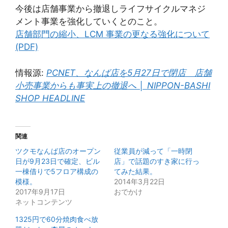
今後は店舗事業から撤退しライフサイクルマネジ
メント事業を強化していくとのこと。
店舗部門の縮小、LCM 事業の更なる強化について
(PDF)
情報源:
PCNET、なんば店を5月27日で閉店 店舗
小売事業からも事実上の撤退へ │ NIPPON-BASHI
SHOP HEADLINE
関連
ツクモなんば店のオープン
従業員が減って「一時閉
日が9月23日で確定、ビル
店」で話題のすき家に行っ
一棟借りで5フロア構成の
てみた結果。
模様。
2014年3月22日
2017年9月17日
おでかけ
ネットコンテンツ
1325円で60分焼肉食べ放