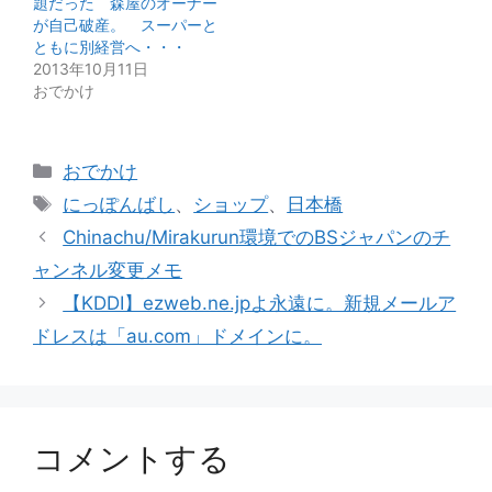
題だった 森屋のオーナー
が自己破産。 スーパーと
ともに別経営へ・・・
2013年10月11日
おでかけ
カ
おでかけ
テ
タ
にっぽんばし
、
ショップ
、
日本橋
ゴ
グ
Chinachu/Mirakurun環境でのBSジャパンのチ
リ
ャンネル変更メモ
ー
【KDDI】ezweb.ne.jpよ永遠に。新規メールア
ドレスは「au.com」ドメインに。
コメントする