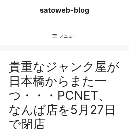
コ
satoweb-blog
ン
テ
ン
ツ
メニュー
へ
ス
キ
ッ
貴重なジャンク屋が
プ
日本橋からまた一
つ・・・PCNET、
なんば店を5月27日
で閉店