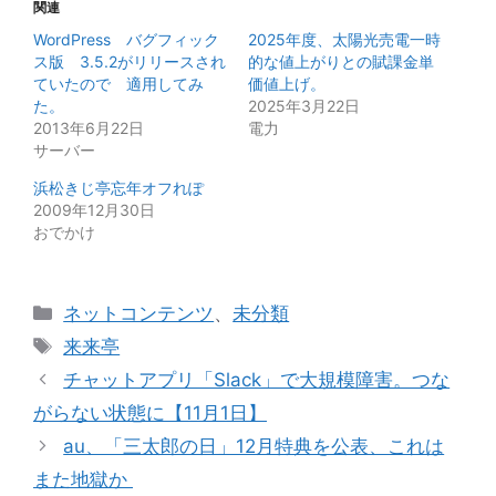
関連
WordPress バグフィック
2025年度、太陽光売電一時
ス版 3.5.2がリリースされ
的な値上がりとの賦課金単
ていたので 適用してみ
価値上げ。
た。
2025年3月22日
2013年6月22日
電力
サーバー
浜松きじ亭忘年オフれぽ
2009年12月30日
おでかけ
カ
ネットコンテンツ
、
未分類
テ
タ
来来亭
ゴ
グ
チャットアプリ「Slack」で大規模障害。つな
リ
がらない状態に【11月1日】
ー
au、「三太郎の日」12月特典を公表、これは
また地獄か