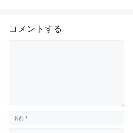
コメントする
コ
メ
ン
ト
名
前
メ