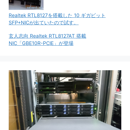
Realtek RTL8127を搭載した 10 ギガビット
SFP+NICが出ていたので試す。
玄人志向 Realtek RTL8127AT 搭載
NIC「GBE10R-PCIE」が登場