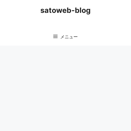
コ
satoweb-blog
ン
テ
ン
ツ
メニュー
へ
ス
キ
ッ
プ