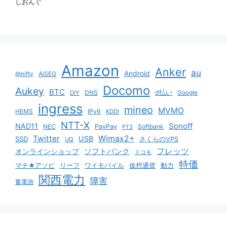
しおんぐ
Amazon
Anker
au
Android
@nifty
AiSEG
Docomo
Aukey
BTC
DNS
d払い
Google
DIY
ingress
mineo
MVMO
HEMS
IPv6
KDDI
NTT-X
Sonoff
NAD11
NEC
PayPay
Softbank
PT3
Twitter
Wimax2+
USB
SSD
さくらのVPS
UQ
ソフトバンク
フレッツ
オンラインショップ
ドコモ
特価
マチ★アソビ
リーフ
ワイモバイル
仮想通貨
動力
関西電力
障害
蓄電池