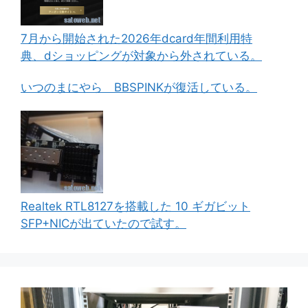
7月から開始された2026年dcard年間利用特
典、dショッピングが対象から外されている。
いつのまにやら BBSPINKが復活している。
Realtek RTL8127を搭載した 10 ギガビット
SFP+NICが出ていたので試す。