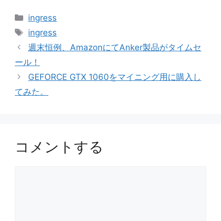
カ
ingress
テ
タ
ingress
ゴ
グ
週末恒例、AmazonにてAnker製品がタイムセ
リ
ール！
ー
GEFORCE GTX 1060をマイニング用に購入し
てみた。
コメントする
コ
メ
ン
ト