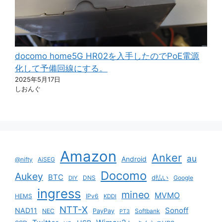
docomo home5G HR02を入手したのでPoE電源
化して予備回線にする。
2025年5月17日
しおんぐ
Amazon
Anker
au
Android
@nifty
AiSEG
Docomo
Aukey
BTC
DNS
d払い
Google
DIY
ingress
mineo
MVMO
HEMS
IPv6
KDDI
NTT-X
Sonoff
NAD11
NEC
PayPay
Softbank
PT3