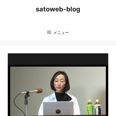
コ
satoweb-blog
ン
テ
ン
ツ
メニュー
へ
ス
キ
ッ
プ