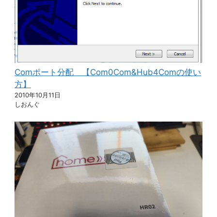
Comポート分配 【Com0Com&Hub4Comの使い
方】
2010年10月11日
しおんぐ