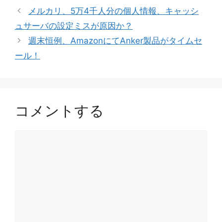
ゴ
グ
メルカリ、5万4千人分の個人情報、キャッシ
リ
ュサーバの設定ミスが原因か？
ー
週末恒例、AmazonにてAnker製品がタイムセ
ール！
コメントする
コ
メ
ン
ト