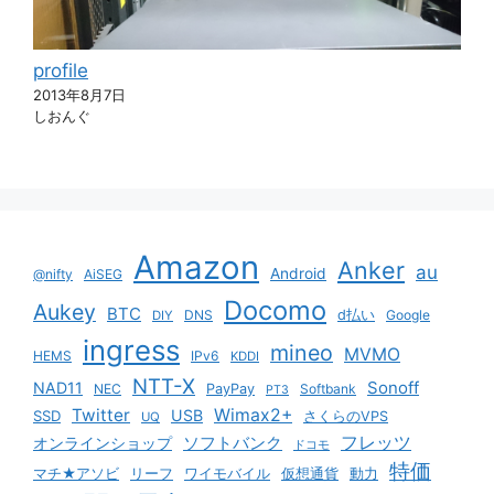
profile
2013年8月7日
しおんぐ
Amazon
Anker
au
Android
@nifty
AiSEG
Docomo
Aukey
BTC
DNS
d払い
Google
DIY
ingress
mineo
MVMO
HEMS
IPv6
KDDI
NTT-X
Sonoff
NAD11
NEC
PayPay
Softbank
PT3
Twitter
Wimax2+
USB
SSD
さくらのVPS
UQ
ソフトバンク
フレッツ
オンラインショップ
ドコモ
特価
マチ★アソビ
リーフ
ワイモバイル
仮想通貨
動力