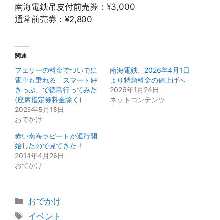
南海電鉄吊皮付前売券：¥3,000
通常前売券：¥2,800
関連
フェリーの料金でついでに
南海電鉄、2026年4月1日
電車も乗れる「スマート好
より特急料金の値上げへ
きっぷ」で徳島行ってみた
2026年1月24日
(座席指定券料金除く)
ネットコンテンツ
2025年5月18日
おでかけ
赤い南海ラピートが運行開
始したので見てきた！
2014年4月26日
おでかけ
カ
おでかけ
テ
タ
イベント