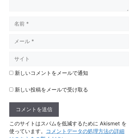
名
前
メ
ー
ル
サ
イ
ト
新しいコメントをメールで通知
新しい投稿をメールで受け取る
このサイトはスパムを低減するために Akismet を
使っています。
コメントデータの処理方法の詳細