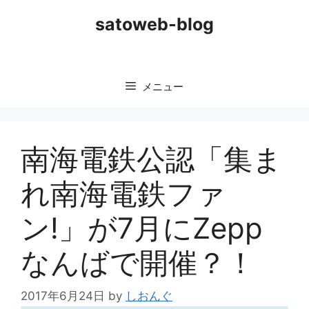
コ
satoweb-blog
ン
テ
ン
ツ
メニュー
へ
ス
キ
ッ
南海電鉄公認「集ま
プ
れ南海電鉄ファ
ン!」が7月にZepp
なんばで開催？！
2017年6月24日
by
しおんぐ