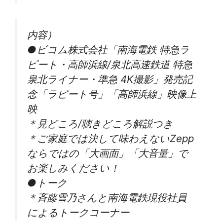
内容）
●ビコム株式会社「南海電鉄 特急ラ
ピート・高師浜線/泉北高速鉄道 特急
泉北ライナー・準急 4K撮影」発売記
念「ラピート号」「高師浜線」映像上
映
＊見どころ/聴きどころ解説つき
＊ご家庭では決して味わえないZepp
ならではの「大画面」「大音量」で
お楽しみください！
●トーク
＊斉藤雪乃さんと南海電鉄現役社員
によるトークコーナー