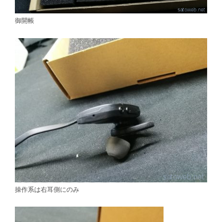
御開帳
操作系は右耳側にのみ