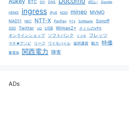
Docomo
Aukey
BTC
DNS
d払い
Google
DIY
ingress
mineo
MVMO
HEMS
IPv6
KDDI
NTT-X
Sonoff
NAD11
NEC
PayPay
Softbank
PT3
Twitter
Wimax2+
USB
SSD
さくらのVPS
UQ
ソフトバンク
フレッツ
オンラインショップ
ドコモ
特価
マチ★アソビ
リーフ
ワイモバイル
仮想通貨
動力
関西電力
障害
蓄電池
ADs