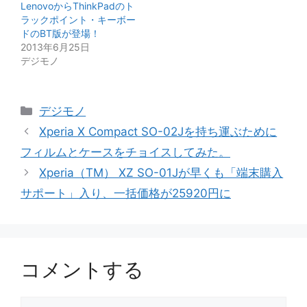
LenovoからThinkPadのト
ラックポイント・キーボー
ドのBT版が登場！
2013年6月25日
デジモノ
カ
デジモノ
テ
Xperia X Compact SO-02Jを持ち運ぶために
ゴ
フィルムとケースをチョイスしてみた。
リ
Xperia（TM） XZ SO-01Jが早くも「端末購入
ー
サポート」入り、一括価格が25920円に
コメントする
コ