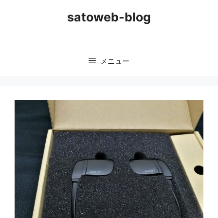
コ
satoweb-blog
ン
テ
ン
ツ
メニュー
へ
ス
キ
ッ
プ