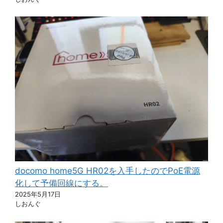
docomo home5G HR02を入手したのでPoE電源
化して予備回線にする。
2025年5月17日
しおんぐ