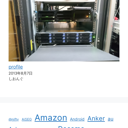
profile
2013年8月7日
しおんぐ
Amazon
Anker
au
Android
@nifty
AiSEG