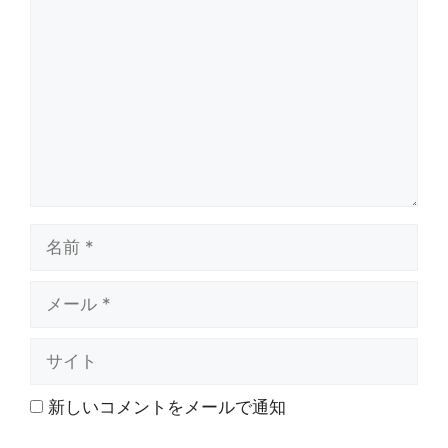
メ
ン
ト
名
前
メ
ー
ル
サ
イ
ト
新しいコメントをメールで通知