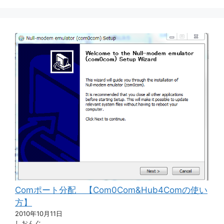
Comポート分配 【Com0Com&Hub4Comの使い
方】
2010年10月11日
しおんぐ