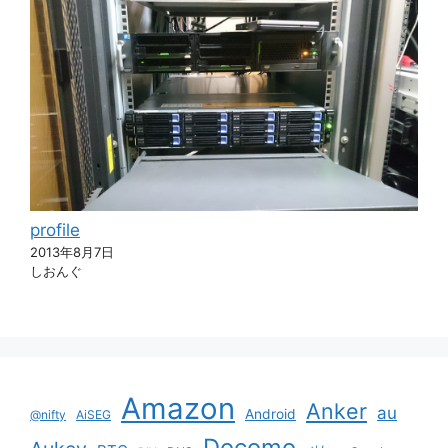
profile
2013年8月7日
しおんぐ
Amazon
Anker
au
Android
@nifty
AiSEG
Docomo