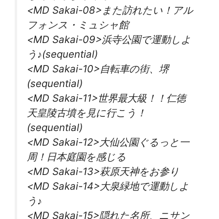
<MD Sakai-08>また訪れたい！アル
フォンス・ミュシャ館
<MD Sakai-09>浜寺公園で運動しよ
う♪(sequential)
<MD Sakai-10>自転車の街、堺
(sequential)
<MD Sakai-11>世界最大級！！仁徳
天皇陵古墳を見に行こう！
(sequential)
<MD Sakai-12>大仙公園ぐるっと一
周！日本庭園を感じる
<MD Sakai-13>萩原天神をお参り
<MD Sakai-14>大泉緑地で運動しよ
う♪
<MD Sakai-15>隠れた名所、ニサン