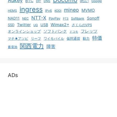
Aukey
BTC
DNS
d払い
Google
DIY
ingress
mineo
MVMO
HEMS
IPv6
KDDI
NTT-X
Sonoff
NAD11
NEC
PayPay
Softbank
PT3
Twitter
Wimax2+
USB
SSD
さくらのVPS
UQ
ソフトバンク
フレッツ
オンラインショップ
ドコモ
特価
マチ★アソビ
リーフ
ワイモバイル
仮想通貨
動力
関西電力
障害
蓄電池
ADs