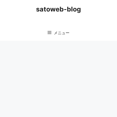
コ
satoweb-blog
ン
テ
ン
ツ
メニュー
へ
ス
キ
ッ
プ