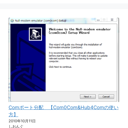
Comポート分配 【Com0Com&Hub4Comの使い
方】
2010年10月11日
しおんぐ