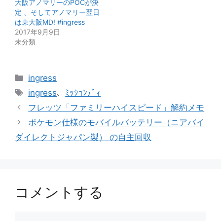
大阪アノマリーのPOCが決
定 、そしてアノマリー翌日
は東大阪MD! #ingress
2017年9月9日
未分類
カ
ingress
テ
タ
ingress
、
ﾐｯｼｮﾝﾃﾞｨ
ゴ
グ
フレッツ「ファミリーハイスピード」解約メモ
リ
ポケモン仕様のモバイルバッテリー（ニアバイ
ー
ダイレクトジャパン製） の自主回収
コメントする
コ