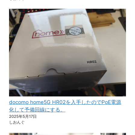
docomo home5G HR02を入手したのでPoE電源
化して予備回線にする。
2025年5月17日
しおんぐ