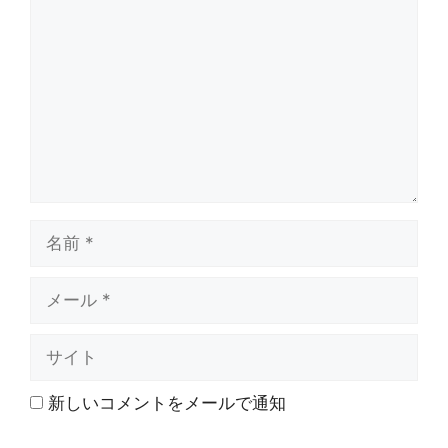
メ
ン
ト
名
前
メ
ー
ル
サ
イ
ト
新しいコメントをメールで通知