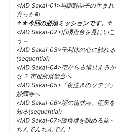
<MD Sakai-01>与謝野晶子の生まれ
育った町
↑★今回の必須ミッションです。↑
<MD Sakai-02>旧堺燈台を見にいこ
う～
<MD Sakai-03>千利休の心に触れる
(sequential)
<MD Sakai-04>空から古墳見えるか
な？ 市役所展望台へ
<MD Sakai-05>「夜泣きのソテツ」
妙國寺へ
<MD Sakai-06>堺の街並み、産業を
知る(sequential)
<MD Sakai-07>阪堺線を眺める旅～
ちんでんちんでん！