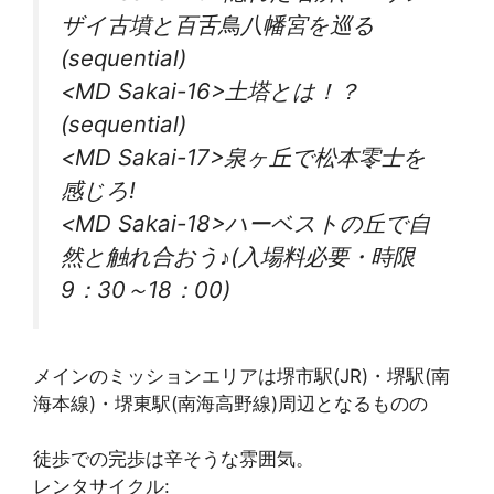
ザイ古墳と百舌鳥八幡宮を巡る
(sequential)
<MD Sakai-16>土塔とは！？
(sequential)
<MD Sakai-17>泉ヶ丘で松本零士を
感じろ!
<MD Sakai-18>ハーベストの丘で自
然と触れ合おう♪(入場料必要・時限
9：30～18：00)
メインのミッションエリアは堺市駅(JR)・堺駅(南
海本線)・堺東駅(南海高野線)周辺となるものの
徒歩での完歩は辛そうな雰囲気。
レンタサイクル: