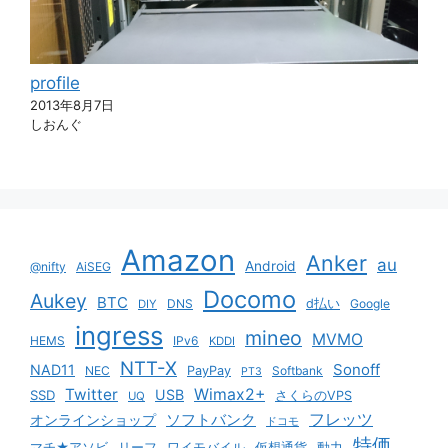
profile
2013年8月7日
しおんぐ
Amazon
Anker
au
Android
@nifty
AiSEG
Docomo
Aukey
BTC
DNS
d払い
Google
DIY
ingress
mineo
MVMO
HEMS
IPv6
KDDI
NTT-X
Sonoff
NAD11
NEC
PayPay
Softbank
PT3
Twitter
Wimax2+
USB
SSD
さくらのVPS
UQ
ソフトバンク
フレッツ
オンラインショップ
ドコモ
特価
マチ★アソビ
リーフ
ワイモバイル
仮想通貨
動力