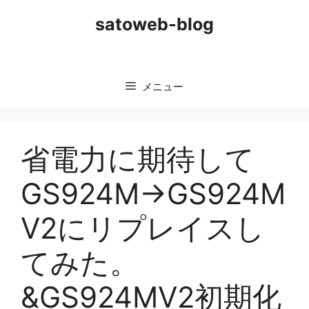
コ
satoweb-blog
ン
テ
ン
ツ
メニュー
へ
ス
キ
ッ
省電力に期待して
プ
GS924M→GS924M
V2にリプレイスし
てみた。
&GS924MV2初期化