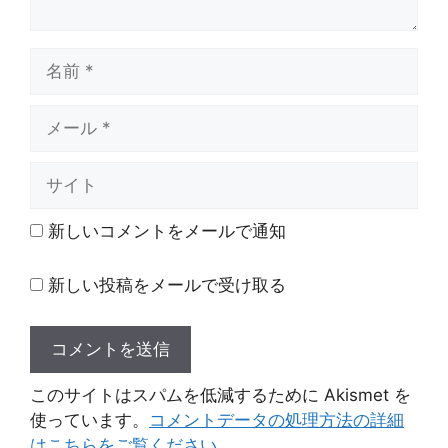
名
前
メ
ー
ル
サ
イ
ト
新しいコメントをメールで通知
新しい投稿をメールで受け取る
このサイトはスパムを低減するために Akismet を
使っています。
コメントデータの処理方法の詳細
はこちらをご覧ください
。