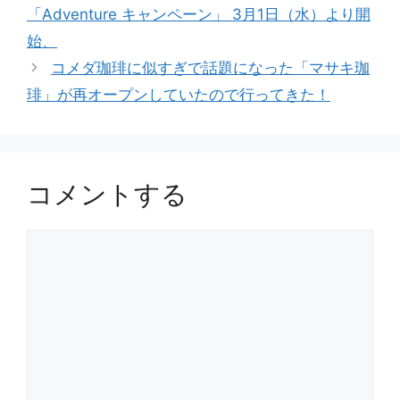
「Adventure キャンペーン」 3月1日（水）より開
ー
始、
コメダ珈琲に似すぎで話題になった「マサキ珈
琲」が再オープンしていたので行ってきた！
コメントする
コ
メ
ン
ト