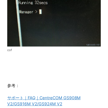
cof
参考：
サポート｜FAQ｜CentreCOM GS908M
V2/GS916M V2/GS924M V2