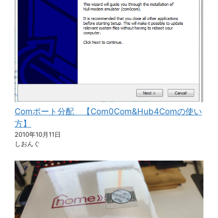
Comポート分配 【Com0Com&Hub4Comの使い
方】
2010年10月11日
しおんぐ