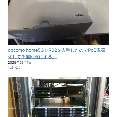
docomo home5G HR02を入手したのでPoE電源
化して予備回線にする。
2025年5月17日
しおんぐ