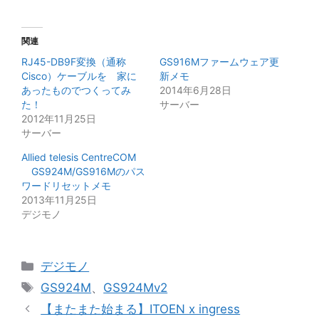
関連
RJ45-DB9F変換（通称
GS916Mファームウェア更
Cisco）ケーブルを 家に
新メモ
あったものでつくってみ
2014年6月28日
た！
サーバー
2012年11月25日
サーバー
Allied telesis CentreCOM
GS924M/GS916Mのパス
ワードリセットメモ
2013年11月25日
デジモノ
カ
デジモノ
テ
タ
GS924M
、
GS924Mv2
ゴ
グ
【またまた始まる】ITOEN x ingress
リ