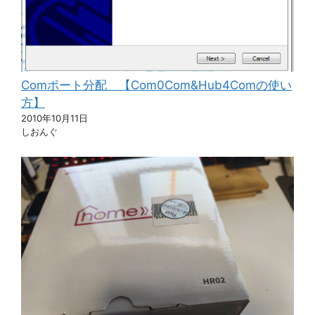
Comポート分配 【Com0Com&Hub4Comの使い
方】
2010年10月11日
しおんぐ