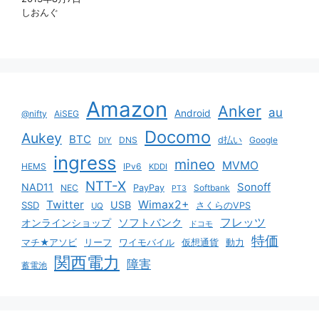
しおんぐ
Amazon
Anker
au
Android
@nifty
AiSEG
Docomo
Aukey
BTC
DNS
d払い
Google
DIY
ingress
mineo
MVMO
HEMS
IPv6
KDDI
NTT-X
Sonoff
NAD11
NEC
PayPay
Softbank
PT3
Twitter
Wimax2+
USB
SSD
さくらのVPS
UQ
ソフトバンク
フレッツ
オンラインショップ
ドコモ
特価
マチ★アソビ
リーフ
ワイモバイル
仮想通貨
動力
関西電力
障害
蓄電池