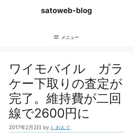
コ
satoweb-blog
ン
テ
ン
ツ
メニュー
へ
ス
キ
ッ
ワイモバイル ガラ
プ
ケー下取りの査定が
完了。維持費が二回
線で2600円に
2017年2月2日
by
しおんぐ