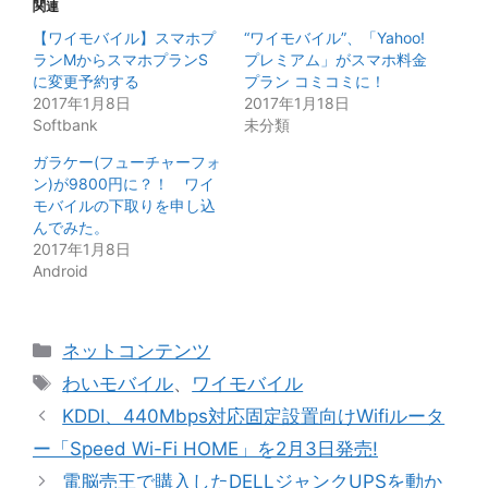
関連
【ワイモバイル】スマホプ
“ワイモバイル”、「Yahoo!
ランMからスマホプランS
プレミアム」がスマホ料金
に変更予約する
プラン コミコミに！
2017年1月8日
2017年1月18日
Softbank
未分類
ガラケー(フューチャーフォ
ン)が9800円に？！ ワイ
モバイルの下取りを申し込
んでみた。
2017年1月8日
Android
カ
ネットコンテンツ
テ
タ
わいモバイル
、
ワイモバイル
ゴ
グ
KDDI、440Mbps対応固定設置向けWifiルータ
リ
ー「Speed Wi-Fi HOME」を2月3日発売!
ー
電脳売王で購入したDELLジャンクUPSを動か