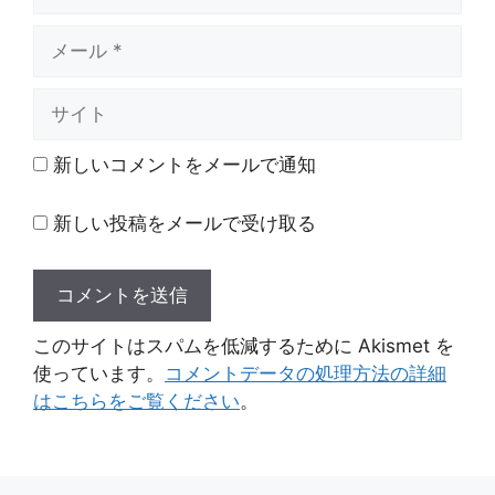
前
メ
ー
ル
サ
イ
ト
新しいコメントをメールで通知
新しい投稿をメールで受け取る
このサイトはスパムを低減するために Akismet を
使っています。
コメントデータの処理方法の詳細
はこちらをご覧ください
。