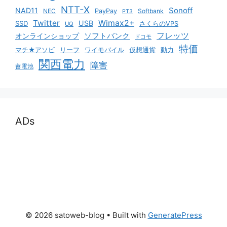
NTT-X
Sonoff
NAD11
NEC
PayPay
Softbank
PT3
Twitter
Wimax2+
USB
SSD
さくらのVPS
UQ
ソフトバンク
フレッツ
オンラインショップ
ドコモ
特価
マチ★アソビ
リーフ
ワイモバイル
仮想通貨
動力
関西電力
障害
蓄電池
ADs
© 2026 satoweb-blog
• Built with
GeneratePress