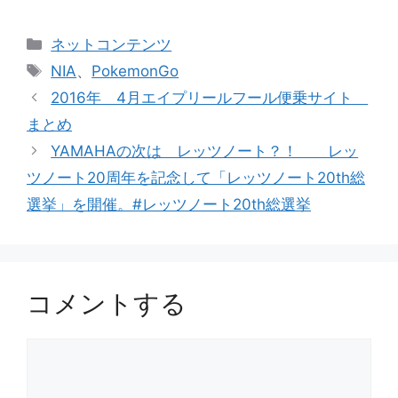
カ
ネットコンテンツ
テ
タ
NIA
、
PokemonGo
ゴ
グ
2016年 4月エイプリールフール便乗サイト
リ
まとめ
ー
YAMAHAの次は レッツノート？！ レッ
ツノート20周年を記念して「レッツノート20th総
選挙」を開催。#レッツノート20th総選挙
コメントする
コ
メ
ン