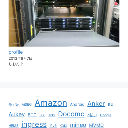
profile
2013年8月7日
しおんぐ
Amazon
Anker
au
Android
@nifty
AiSEG
Docomo
Aukey
BTC
DNS
d払い
Google
DIY
ingress
mineo
MVMO
HEMS
IPv6
KDDI