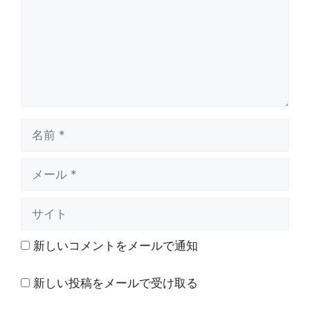
ト
名
前
メ
ー
ル
サ
イ
ト
新しいコメントをメールで通知
新しい投稿をメールで受け取る