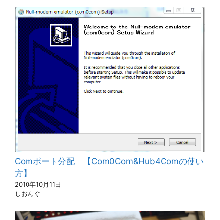
Comポート分配 【Com0Com&Hub4Comの使い
方】
2010年10月11日
しおんぐ