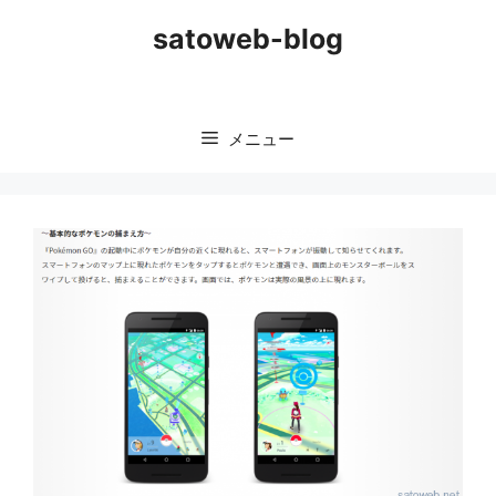
コ
satoweb-blog
ン
テ
ン
ツ
メニュー
へ
ス
キ
ッ
プ