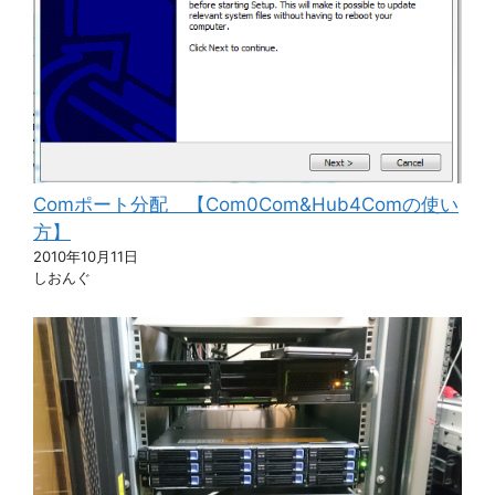
Comポート分配 【Com0Com&Hub4Comの使い
方】
2010年10月11日
しおんぐ