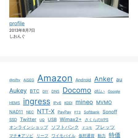
profile
2013年8月7日
しおんぐ
Amazon
Anker
au
Android
@nifty
AiSEG
Docomo
Aukey
BTC
DNS
d払い
Google
DIY
ingress
mineo
MVMO
HEMS
IPv6
KDDI
NTT-X
Sonoff
NAD11
NEC
PayPay
Softbank
PT3
Twitter
Wimax2+
USB
SSD
さくらのVPS
UQ
ソフトバンク
フレッツ
オンラインショップ
ドコモ
特価
マチ★アソビ
リーフ
ワイモバイル
仮想通貨
動力