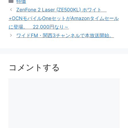
カ
特価
テ
ZenFone 2 Laser (ZE500KL) ホワイト
ゴ
+OCNモバイルOneセットがAmazonタイムセール
リ
に登場。 22,000円なり～
ー
ワイドFM・関西3チャンネルで本放送開始。
コメントする
コ
メ
ン
ト