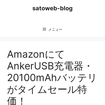
コ
satoweb-blog
ン
テ
ン
ツ
メニュー
へ
ス
キ
ッ
Amazonにて
プ
AnkerUSB充電器・
20100mAhバッテリ
がタイムセール特
価！