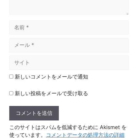
名
前
メ
ー
ル
サ
イ
ト
新しいコメントをメールで通知
新しい投稿をメールで受け取る
このサイトはスパムを低減するために Akismet を
使っています。
コメントデータの処理方法の詳細