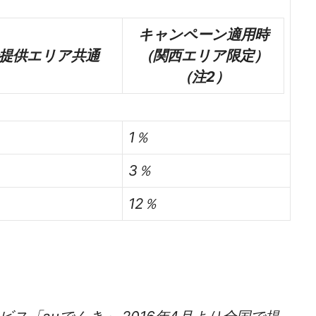
キャンペーン適用時
提供エリア共通
（関西エリア限定）
（注2）
1％
3％
12％