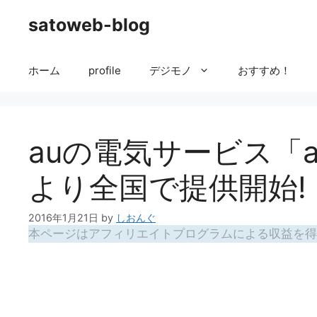
コ
satoweb-blog
ン
テ
ン
ホーム
profile
デジモノ
おすすめ！
ツ
へ
ス
キ
auの電気サービス「a
ッ
プ
より全国で提供開始!
2016年1月21日
by
しおんぐ
本ページはアフィリエイトプログラムによる収益を得