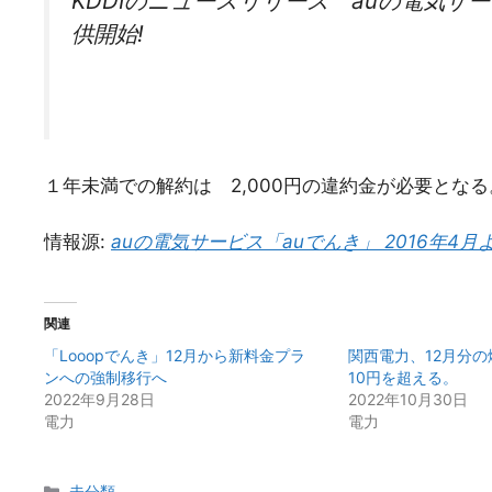
KDDIのニュースリリース auの電気サー
供開始!
１年未満での解約は 2,000円の違約金が必要となる
情報源:
auの電気サービス「auでんき」 2016年4
関連
「Looopでんき」12月から新料金プラ
関西電力、12月分
ンへの強制移行へ
10円を超える。
2022年9月28日
2022年10月30日
電力
電力
カ
未分類