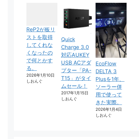
ReP2が板リ
ストを取得
Quick
してくれな
Charge 3.0
くなったの
対応AUKEY
で何とかす
USB ACアダ
EcoFlow
る。
プター「PA-
DELTA 3
2026年1月10日
T15」がタイ
Plusを1年、
しおんぐ
ムセール！
ソーラー併
2017年1月15日
用で使って
しおんぐ
きた実際。
2026年1月4日
しおんぐ