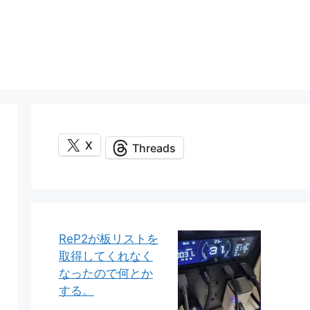
X
Threads
ReP2が板リストを
取得してくれなく
なったので何とか
する。