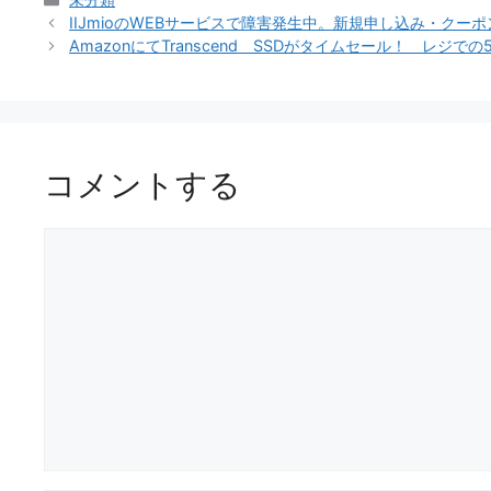
テ
IIJmioのWEBサービスで障害発生中。新規申し込み・クー
ゴ
AmazonにてTranscend SSDがタイムセール！ レジでの
リ
ー
コメントする
コ
メ
ン
ト