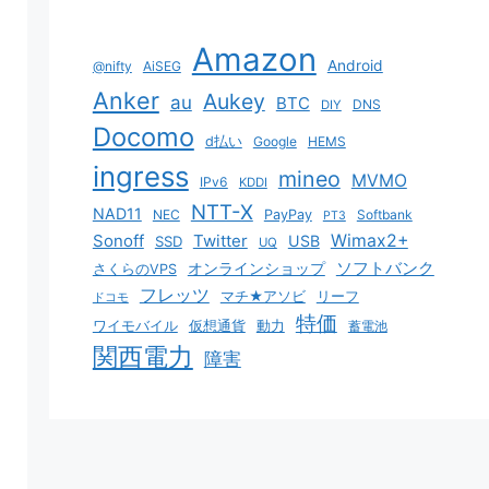
Amazon
Android
@nifty
AiSEG
Anker
Aukey
au
BTC
DNS
DIY
Docomo
d払い
Google
HEMS
ingress
mineo
MVMO
IPv6
KDDI
NTT-X
NAD11
NEC
PayPay
Softbank
PT3
Sonoff
Twitter
Wimax2+
USB
SSD
UQ
ソフトバンク
オンラインショップ
さくらのVPS
フレッツ
マチ★アソビ
リーフ
ドコモ
特価
ワイモバイル
仮想通貨
動力
蓄電池
関西電力
障害