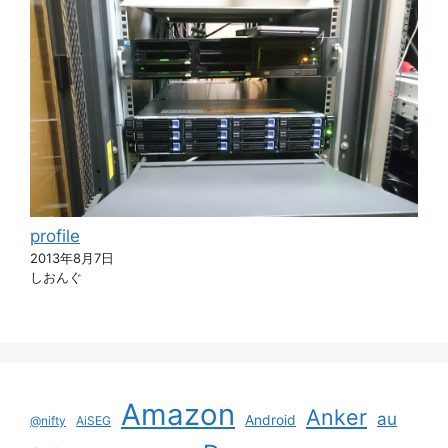
profile
2013年8月7日
しおんぐ
Amazon
Anker
au
Android
@nifty
AiSEG