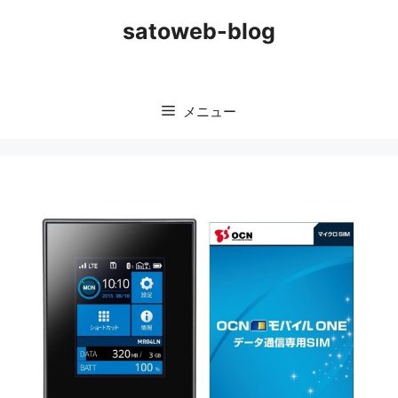
コ
satoweb-blog
ン
テ
ン
ツ
メニュー
へ
ス
キ
ッ
プ