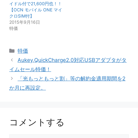
イドル付で21,600円也！！
【OCN モバイル ONE マイ
クロSIM付】
2015年9月16日
特価
カ
特価
テ
Aukey,QuickCharge2.0対応USBアダプタがタ
ゴ
イムセール特価！
リ
「光もっともっと割」等の解約金適用期間を2
ー
か月に再設定。
コメントする
コ