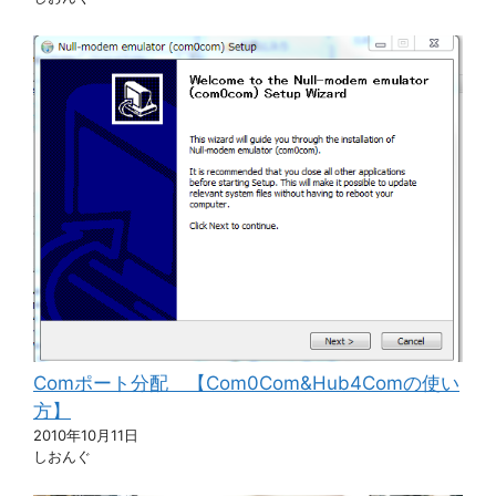
Comポート分配 【Com0Com&Hub4Comの使い
方】
2010年10月11日
しおんぐ