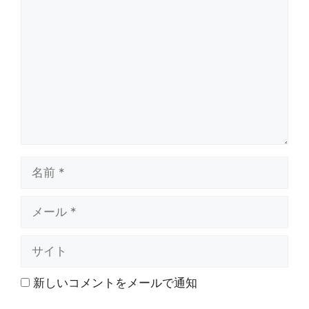
メ
ン
ト
名
前
メ
ー
ル
サ
イ
ト
新しいコメントをメールで通知