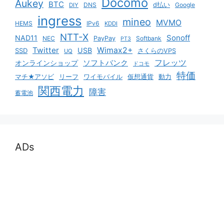
Docomo
Aukey
BTC
DNS
d払い
Google
DIY
ingress
mineo
MVMO
HEMS
IPv6
KDDI
NTT-X
Sonoff
NAD11
NEC
PayPay
Softbank
PT3
Twitter
Wimax2+
USB
SSD
さくらのVPS
UQ
ソフトバンク
フレッツ
オンラインショップ
ドコモ
特価
マチ★アソビ
リーフ
ワイモバイル
仮想通貨
動力
関西電力
障害
蓄電池
ADs