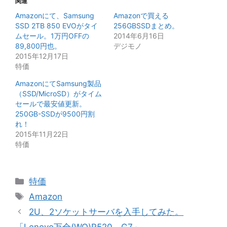
関連
Amazonにて、Samsung
Amazonで買える
SSD 2TB 850 EVOがタイ
256GBSSDまとめ。
ムセール。1万円OFFの
2014年6月16日
89,800円也。
デジモノ
2015年12月17日
特価
AmazonにてSamsung製品
（SSD/MicroSD）がタイム
セールで最安値更新。
250GB-SSDが9500円割
れ！
2015年11月22日
特価
カ
特価
テ
タ
Amazon
ゴ
グ
2U、2ソケットサーバを入手してみた。
リ
「Lenovo万全(WQ)R520 G7」