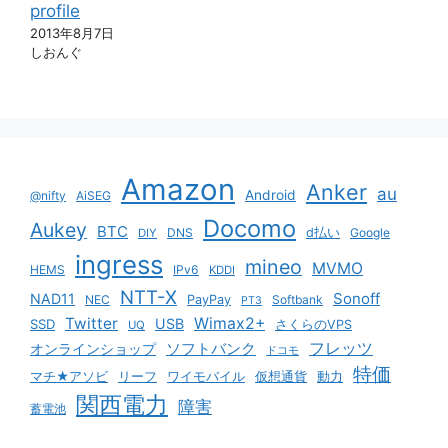
profile
2013年8月7日
しおんぐ
Amazon
Anker
au
Android
@nifty
AiSEG
Docomo
Aukey
BTC
DNS
d払い
Google
DIY
ingress
mineo
MVMO
HEMS
IPv6
KDDI
NTT-X
Sonoff
NAD11
NEC
PayPay
Softbank
PT3
Twitter
Wimax2+
USB
SSD
さくらのVPS
UQ
ソフトバンク
フレッツ
オンラインショップ
ドコモ
特価
マチ★アソビ
リーフ
ワイモバイル
仮想通貨
動力
関西電力
障害
蓄電池