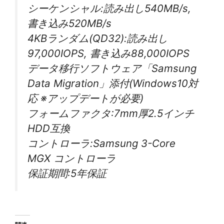
シーケンシャル:読み出し540MB/s,
書き込み520MB/s
4KBランダム(QD32):読み出し
97,000IOPS, 書き込み88,000IOPS
データ移行ソフトウェア「Samsung
Data Migration」添付(Windows10対
応 ※アップデートが必要)
フォームファクタ:7mm厚2.5インチ
HDD互換
コントローラ:Samsung 3-Core
MGX コントローラ
保証期間:5年保証