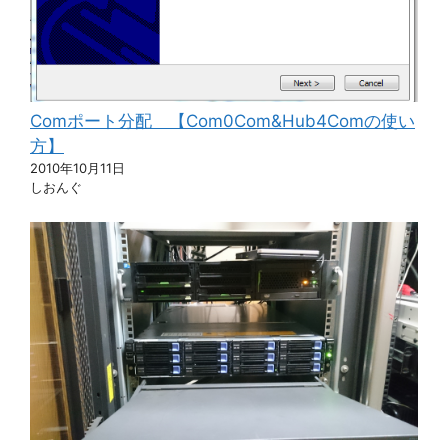
Comポート分配 【Com0Com&Hub4Comの使い
方】
2010年10月11日
しおんぐ