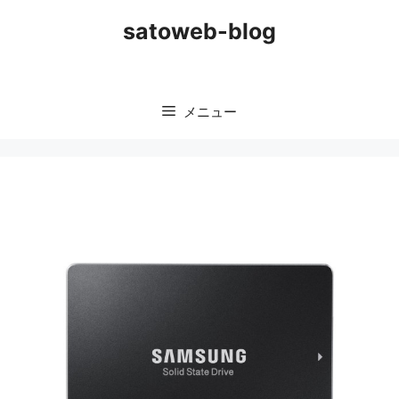
コ
satoweb-blog
ン
テ
ン
ツ
メニュー
へ
ス
キ
ッ
プ