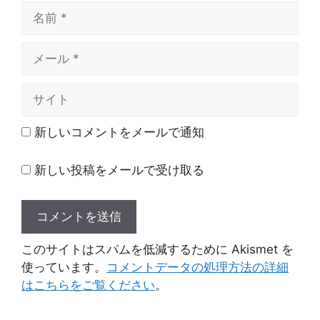
名
前
メ
ー
ル
サ
イ
ト
新しいコメントをメールで通知
新しい投稿をメールで受け取る
このサイトはスパムを低減するために Akismet を
使っています。
コメントデータの処理方法の詳細
はこちらをご覧ください
。