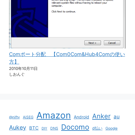
Comポート分配 【Com0Com&Hub4Comの使い
方】
2010年10月11日
しおんぐ
Amazon
Anker
au
Android
@nifty
AiSEG
Docomo
Aukey
BTC
DNS
d払い
Google
DIY