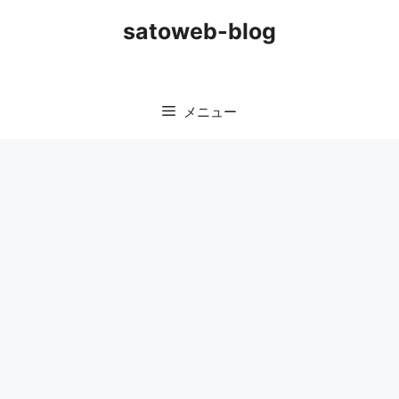
コ
satoweb-blog
ン
テ
ン
ツ
メニュー
へ
ス
キ
ッ
プ