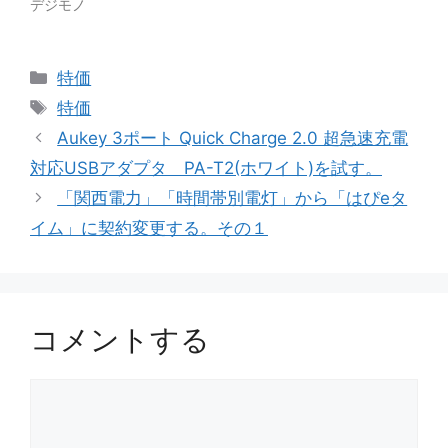
デジモノ
カ
特価
テ
タ
特価
ゴ
グ
Aukey 3ポート Quick Charge 2.0 超急速充電
リ
対応USBアダプタ PA-T2(ホワイト)を試す。
ー
「関西電力」「時間帯別電灯」から「はぴeタ
イム」に契約変更する。その１
コメントする
コ
メ
ン