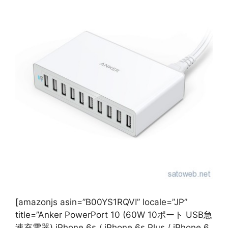
[amazonjs asin=”B00YS1RQVI” locale=”JP”
title=”Anker PowerPort 10 (60W 10ポート USB急
速充電器) iPhone 6s / iPhone 6s Plus / iPhone 6