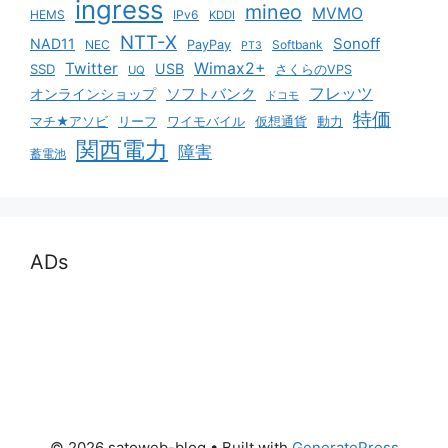
ingress
mineo
MVMO
HEMS
IPv6
KDDI
NTT-X
Sonoff
NAD11
NEC
PayPay
Softbank
PT3
Twitter
Wimax2+
USB
SSD
さくらのVPS
UQ
ソフトバンク
フレッツ
オンラインショップ
ドコモ
特価
マチ★アソビ
リーフ
ワイモバイル
仮想通貨
動力
関西電力
障害
蓄電池
ADs
© 2026 satoweb-blog
• Built with
GeneratePress