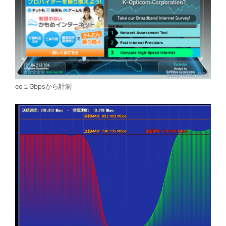
eo１Gbpsから計測