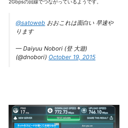
2Gbpsの回線でつながっているようです。
@satoweb
おおこれは面白い 早速や
ります
— Daiyuu Nobori (登 大遊)
(@dnobori)
October 19, 2015