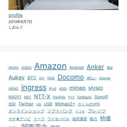
profile
2013年8月7日
しおんぐ
Amazon
Anker
au
Android
@nifty
AiSEG
Docomo
Aukey
BTC
DNS
d払い
Google
DIY
ingress
mineo
MVMO
HEMS
IPv6
KDDI
NTT-X
Sonoff
NAD11
NEC
PayPay
Softbank
PT3
Twitter
Wimax2+
USB
SSD
さくらのVPS
UQ
ソフトバンク
フレッツ
オンラインショップ
ドコモ
特価
マチ★アソビ
リーフ
ワイモバイル
仮想通貨
動力
関西電力