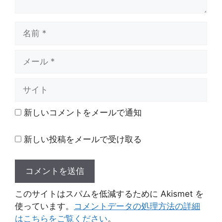
名
前
メ
ー
ル
サ
イ
ト
新しいコメントをメールで通知
新しい投稿をメールで受け取る
このサイトはスパムを低減するために Akismet を
使っています。
コメントデータの処理方法の詳細
はこちらをご覧ください
。