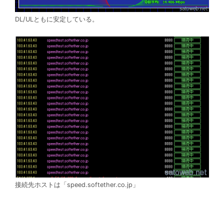
DL/ULともに安定している。
接続先ホストは「speed.softether.co.jp」