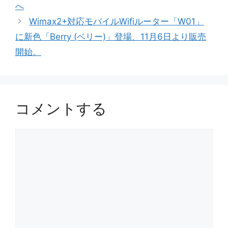
へ
ー
Wimax2+対応モバイルWifiルーター「W01」
に新色「Berry (ベリー)」登場、11月6日より販売
開始。
コメントする
コ
メ
ン
ト