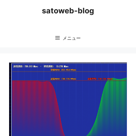
コ
satoweb-blog
ン
テ
ン
ツ
メニュー
へ
ス
キ
ッ
プ