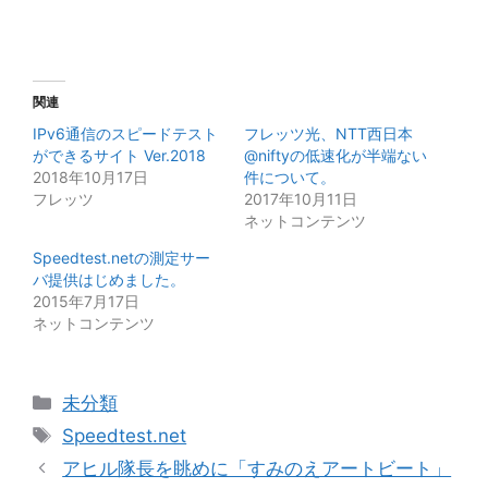
関連
IPv6通信のスピードテスト
フレッツ光、NTT西日本
ができるサイト Ver.2018
@niftyの低速化が半端ない
2018年10月17日
件について。
フレッツ
2017年10月11日
ネットコンテンツ
Speedtest.netの測定サー
バ提供はじめました。
2015年7月17日
ネットコンテンツ
カ
未分類
テ
タ
Speedtest.net
ゴ
グ
アヒル隊長を眺めに「すみのえアートビート」
リ