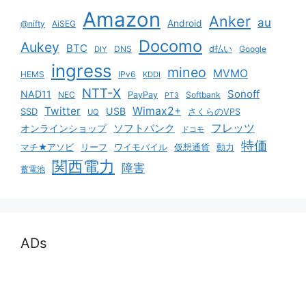
Amazon
Anker
au
Android
@nifty
AiSEG
Docomo
Aukey
BTC
DNS
d払い
Google
DIY
ingress
mineo
MVMO
HEMS
IPv6
KDDI
NTT-X
Sonoff
NAD11
NEC
PayPay
Softbank
PT3
Twitter
Wimax2+
USB
SSD
さくらのVPS
UQ
ソフトバンク
フレッツ
オンラインショップ
ドコモ
特価
マチ★アソビ
リーフ
ワイモバイル
仮想通貨
動力
関西電力
障害
蓄電池
ADs