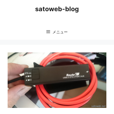
コ
satoweb-blog
ン
テ
ン
ツ
メニュー
へ
ス
キ
ッ
プ