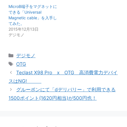
MicroB端子をマグネットに
できる「Universal
Magnetic cable」を入手し
てみた。
2015年12月13日
デジモノ
カ
デジモノ
テ
タ
OTG
ゴ
グ
Teclast X98 Pro x OTG 高消費電力デバイ
リ
スはNG!
ー
グルーポンにて「dデリバリー」で利用できる
1500ポイント(1620円相当)が500円也！