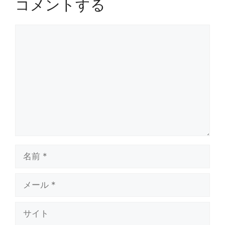
コメントする
コ
メ
ン
ト
名
前
メ
ー
ル
サ
イ