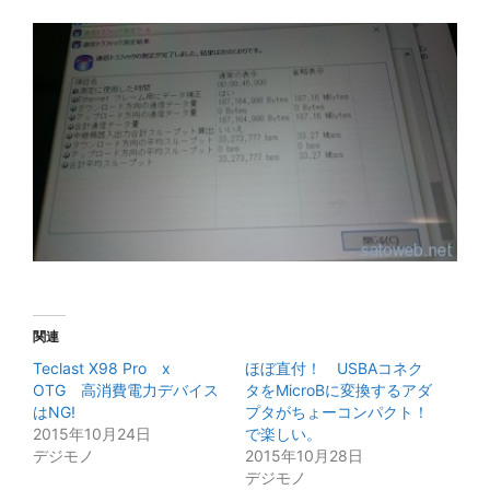
関連
Teclast X98 Pro x
ほぼ直付！ USBAコネク
OTG 高消費電力デバイス
タをMicroBに変換するアダ
はNG!
プタがちょーコンパクト！
2015年10月24日
で楽しい。
デジモノ
2015年10月28日
デジモノ