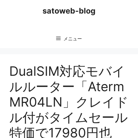
コ
satoweb-blog
ン
テ
ン
ツ
メニュー
へ
ス
キ
ッ
DualSIM対応モバイ
プ
ルルーター「Aterm
MR04LN」クレイド
ル付がタイムセール
特価で17980円也