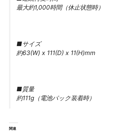
最大約1,000時間（休止状態時）
■サイズ
約63(W) x 111(D) x 11(H)mm
■質量
約111g（電池パック装着時）
関連