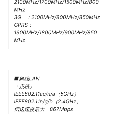
2100MHz/1700MHz/1500MHz/800
MHz
3G ：2100MHz/800MHz/850MHz
GPRS：
1900MHz/1800MHz/900MHz/850
MHz
■無線LAN
「規格」
IEEE802.11ac/n/a（5GHz）
IEEE802.11n/g/b（2.4GHz）
伝送速度最大 867Mbps