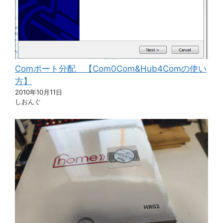
Comポート分配 【Com0Com&Hub4Comの使い
方】
2010年10月11日
しおんぐ