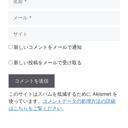
前
メ
ー
ル
サ
イ
ト
新しいコメントをメールで通知
新しい投稿をメールで受け取る
このサイトはスパムを低減するために Akismet を
使っています。
コメントデータの処理方法の詳細
はこちらをご覧ください
。