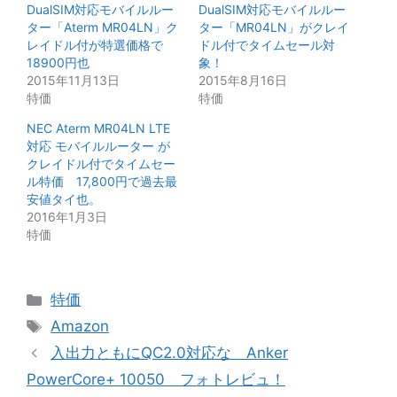
DualSIM対応モバイルルー
DualSIM対応モバイルルー
ター「Aterm MR04LN」ク
ター「MR04LN」がクレイ
レイドル付が特選価格で
ドル付でタイムセール対
18900円也
象！
2015年11月13日
2015年8月16日
特価
特価
NEC Aterm MR04LN LTE
対応 モバイルルーター が
クレイドル付でタイムセー
ル特価 17,800円で過去最
安値タイ也。
2016年1月3日
特価
カ
特価
テ
タ
Amazon
ゴ
グ
入出力ともにQC2.0対応な Anker
リ
PowerCore+ 10050 フォトレビュ！
ー