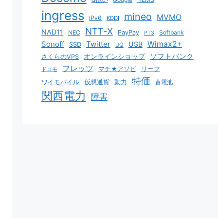
ingress
mineo
MVMO
IPv6
KDDI
NTT-X
NAD11
NEC
PayPay
Softbank
PT3
Sonoff
Twitter
Wimax2+
USB
SSD
UQ
ソフトバンク
オンラインショップ
さくらのVPS
フレッツ
マチ★アソビ
リーフ
ドコモ
特価
ワイモバイル
仮想通貨
動力
蓄電池
関西電力
障害