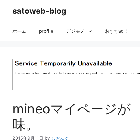
コ
satoweb-blog
ン
テ
ン
ホーム
profile
デジモノ
おすすめ！
ツ
へ
ス
キ
ッ
プ
mineoマイページが
味。
2015年9月11日
by
しおんぐ