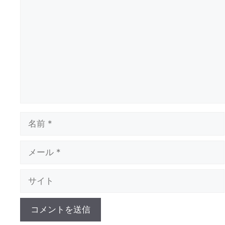
メ
ン
ト
名
前
メ
ー
ル
サ
イ
ト