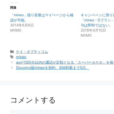
関連
「mineo」残り容量はマイページから確
キャンペーンに滑り
認が可能。
「mineo・Dプラン
2014年6月6日
与は即時ではない。
MVMO
2016年4月10日
MVMO
カ
ケイ・オプティコム
テ
タ
mineo
ゴ
グ
auが1回5分以内の通話が定額となる「スーパーカケホ」を発
リ
Docomo版mineoを契約、SIM到着まで5日。
ー
コメントする
コ