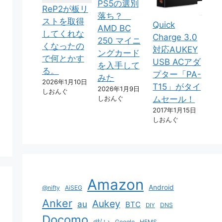
PS5の選別
ReP2が板リ
落ち？
ストを取得
Quick
AMD BC
してくれな
Charge 3.0
250 マイニ
くなったの
対応AUKEY
ングカード
で何とかす
USB ACアダ
を入手して
る。
プター「PA-
みた
2026年1月10日
T15」がタイ
2026年1月9日
しおんぐ
しおんぐ
ムセール！
2017年1月15日
しおんぐ
Amazon
Android
@nifty
AiSEG
Anker
Aukey
au
BTC
DNS
DIY
Docomo
d払い
Google
HEMS