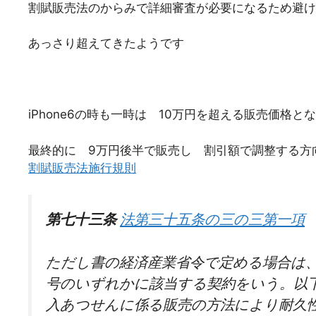
割賦販売法のからみで詳細審査が必要になるため避け
あっさり超えてきたようです
iPhone6の時も一時は 10万円を超える販売価格と
最終的に 9万円後半で販売し 割引額で調整する方
割賦販売法施行規則
第七十三条
法第三十五条の三の三第一項
ただし書の経済産業省令で定める場合は
号のいずれかに該当する契約をいう。以
入あつせんに係る販売の方法により耐久