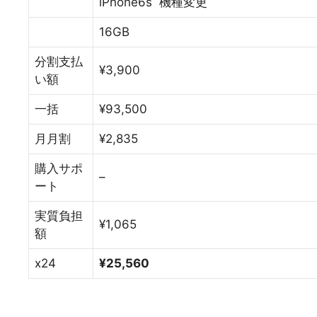
iPhone6s 機種変更
16GB
分割支払
¥3,900
い額
一括
¥93,500
月月割
¥2,835
購入サポ
–
ート
実質負担
¥1,065
額
x24
¥25,560