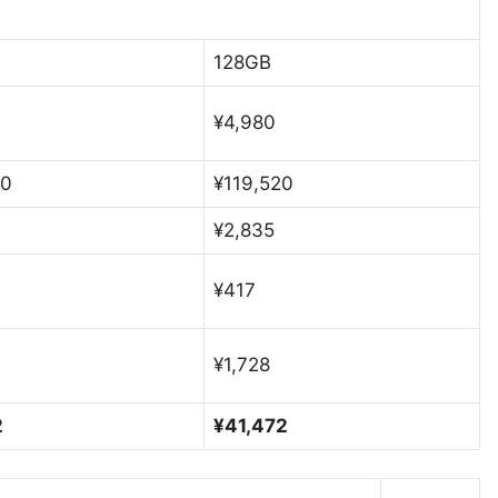
128GB
¥4,980
60
¥119,520
¥2,835
¥417
¥1,728
2
¥41,472