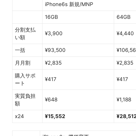
iPhone6s 新規/MNP
16GB
64GB
分割支払
¥3,900
¥4,440
い額
一括
¥93,500
¥106,5
月月割
¥2,835
¥2,835
購入サポ
¥417
¥417
ート
実質負担
¥648
¥1,188
額
x24
¥15,552
¥28,51