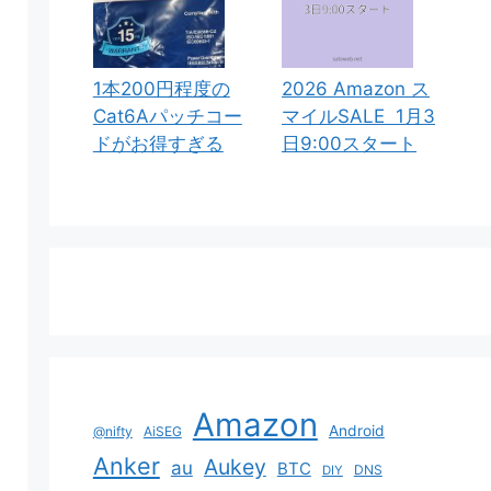
1本200円程度の
2026 Amazon ス
Cat6Aパッチコー
マイルSALE 1月3
ドがお得すぎる
日9:00スタート
Amazon
Android
@nifty
AiSEG
Anker
Aukey
au
BTC
DNS
DIY