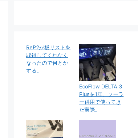
ReP2が板リストを
取得してくれなく
なったので何とか
する。
EcoFlow DELTA 3
Plusを1年、ソーラ
ー併用で使ってき
た実際。