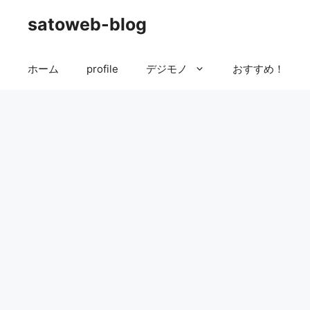
コ
satoweb-blog
ン
テ
ン
ホーム
profile
デジモノ
おすすめ！
ツ
へ
ス
キ
ッ
プ