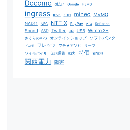
Docomo
d払い
Google
HEMS
ingress
mineo
MVMO
IPv6
KDDI
NTT-X
NAD11
NEC
PayPay
Softbank
PT3
Sonoff
Twitter
Wimax2+
USB
SSD
UQ
ソフトバンク
オンラインショップ
さくらのVPS
フレッツ
マチ★アソビ
リーフ
ドコモ
特価
ワイモバイル
仮想通貨
動力
蓄電池
関西電力
障害