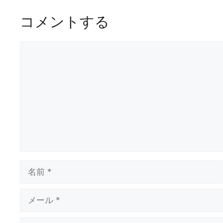
コメントする
コ
メ
ン
ト
名
前
メ
ー
ル
サ