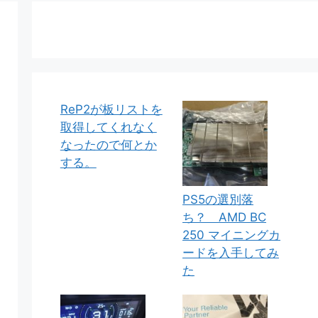
ReP2が板リストを
取得してくれなく
なったので何とか
する。
PS5の選別落
ち？ AMD BC
250 マイニングカ
ードを入手してみ
た