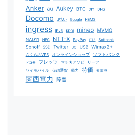
Anker
Aukey
au
BTC
DNS
DIY
Docomo
d払い
Google
HEMS
ingress
mineo
MVMO
IPv6
KDDI
NTT-X
NAD11
NEC
PayPay
Softbank
PT3
Sonoff
Twitter
Wimax2+
USB
SSD
UQ
ソフトバンク
オンラインショップ
さくらのVPS
フレッツ
マチ★アソビ
リーフ
ドコモ
特価
ワイモバイル
仮想通貨
動力
蓄電池
関西電力
障害