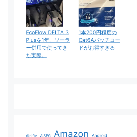
EcoFlow DELTA 3
1本200円程度の
Plusを1年、ソーラ
Cat6Aパッチコー
ー併用で使ってき
ドがお得すぎる
た実際。
Amazon
Android
@nifty
AiSEG