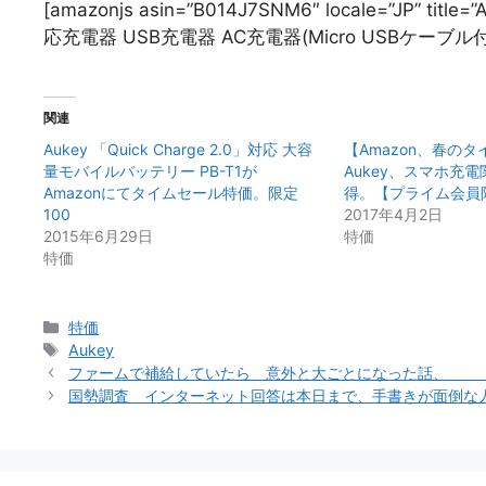
[amazonjs asin=”B014J7SNM6″ locale=”JP” ti
応充電器 USB充電器 AC充電器(Micro USBケーブル付き
関連
Aukey 「Quick Charge 2.0」対応 大容
【Amazon、春の
量モバイルバッテリー PB-T1が
Aukey、スマホ充
Amazonにてタイムセール特価。限定
得。【プライム会員
100
2017年4月2日
2015年6月29日
特価
特価
カ
特価
テ
タ
Aukey
ゴ
グ
ファームで補給していたら 意外と大ごとになった話、 #in
リ
国勢調査 インターネット回答は本日まで、手書きが面倒な
ー