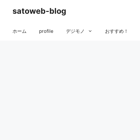
コ
satoweb-blog
ン
テ
ン
ホーム
profile
デジモノ
おすすめ！
ツ
へ
ス
キ
ッ
プ