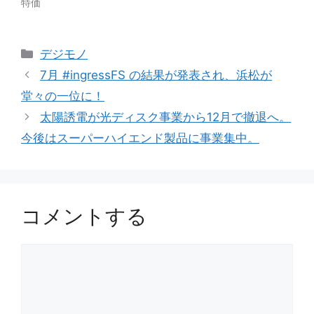
特価
カ
デジモノ
テ
7月 #ingressFS の結果が発表され、浜松が
ゴ
堂々の一位に！
リ
太陽誘電が光ディスク事業から12月で撤退へ。
ー
今後はスーパーハイエンド製品に事業集中。
コメントする
コ
メ
ン
ト