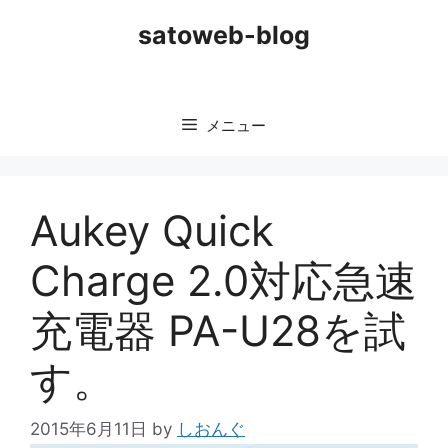
コ
satoweb-blog
ン
テ
ン
ツ
メニュー
へ
ス
キ
ッ
Aukey Quick
プ
Charge 2.0対応急速
充電器 PA-U28を試
す。
2015年6月11日
by
しおんぐ