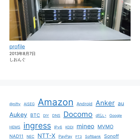
profile
2013年8月7日
しおんぐ
Amazon
Anker
au
Android
@nifty
AiSEG
Docomo
Aukey
BTC
DNS
d払い
Google
DIY
ingress
mineo
MVMO
HEMS
IPv6
KDDI
NTT-X
Sonoff
NAD11
NEC
PayPay
Softbank
PT3