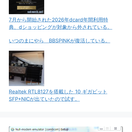
7月から開始された2026年dcard年間利用特
典、dショッピングが対象から外されている。
いつのまにやら BBSPINKが復活している。
Realtek RTL8127を搭載した 10 ギガビット
SFP+NICが出ていたので試す。