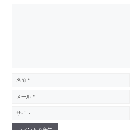
コ
メ
ン
ト
名
前
メ
ー
ル
サ
イ
ト