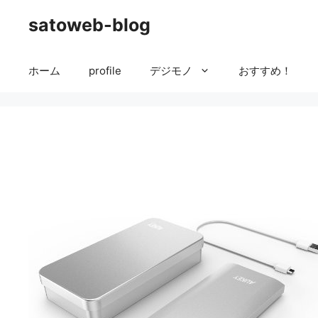
コ
satoweb-blog
ン
テ
ン
ホーム
profile
デジモノ
おすすめ！
ツ
へ
ス
キ
ッ
プ