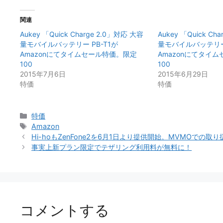
関連
Aukey 「Quick Charge 2.0」対応 大容
Aukey 「Quick Ch
量モバイルバッテリー PB-T1が
量モバイルバッテリー 
Amazonにてタイムセール特価。限定
Amazonにてタイ
100
100
2015年7月6日
2015年6月29日
特価
特価
カ
特価
テ
タ
Amazon
ゴ
グ
Hi-hoもZenFone2を6月1日より提供開始。MVMOでの取
リ
事実上新プラン限定でテザリング利用料が無料に！
ー
コメントする