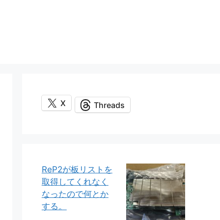
X
Threads
ReP2が板リストを
取得してくれなく
なったので何とか
する。