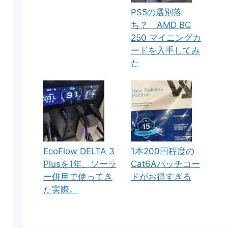
PS5の選別落
ち？ AMD BC
250 マイニングカ
ードを入手してみ
た
EcoFlow DELTA 3
1本200円程度の
Plusを1年、ソーラ
Cat6Aパッチコー
ー併用で使ってき
ドがお得すぎる
た実際。