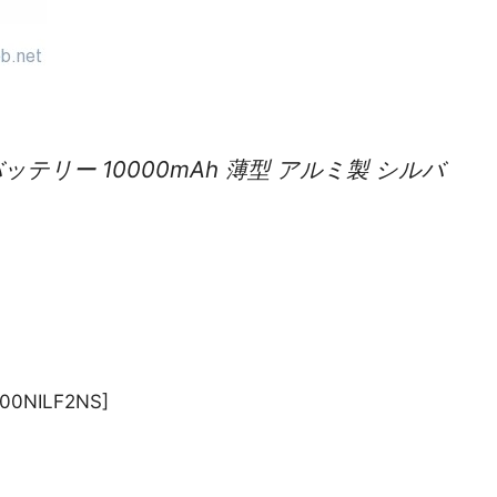
イルバッテリー 10000mAh 薄型 アルミ製 シルバ
B00NILF2NS]