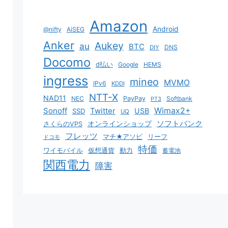
Amazon
Android
@nifty
AiSEG
Anker
Aukey
au
BTC
DNS
DIY
Docomo
d払い
Google
HEMS
ingress
mineo
MVMO
IPv6
KDDI
NTT-X
NAD11
NEC
PayPay
Softbank
PT3
Sonoff
Twitter
Wimax2+
USB
SSD
UQ
ソフトバンク
オンラインショップ
さくらのVPS
フレッツ
マチ★アソビ
リーフ
ドコモ
特価
ワイモバイル
仮想通貨
動力
蓄電池
関西電力
障害