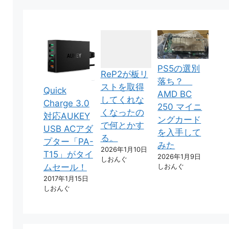
PS5の選別
ReP2が板リ
落ち？
ストを取得
Quick
AMD BC
してくれな
Charge 3.0
250 マイニ
くなったの
対応AUKEY
ングカード
で何とかす
USB ACアダ
を入手して
る。
プター「PA-
みた
2026年1月10日
T15」がタイ
2026年1月9日
しおんぐ
しおんぐ
ムセール！
2017年1月15日
しおんぐ