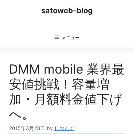
コ
satoweb-blog
ン
テ
ン
ツ
メニュー
へ
ス
キ
ッ
DMM mobile 業界最
プ
安値挑戦！容量増
加・月額料金値下げ
へ。
2015年3月28日
by
しおんぐ