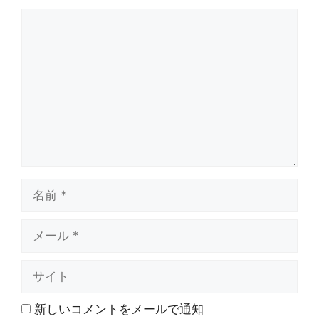
コ
メ
ン
ト
名
前
メ
ー
ル
サ
イ
ト
新しいコメントをメールで通知