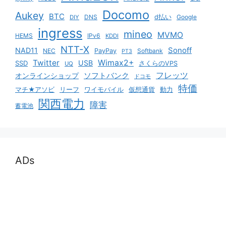
Docomo
Aukey
BTC
DNS
d払い
Google
DIY
ingress
mineo
MVMO
HEMS
IPv6
KDDI
NTT-X
Sonoff
NAD11
NEC
PayPay
Softbank
PT3
Twitter
Wimax2+
USB
SSD
さくらのVPS
UQ
ソフトバンク
フレッツ
オンラインショップ
ドコモ
特価
マチ★アソビ
リーフ
ワイモバイル
仮想通貨
動力
関西電力
障害
蓄電池
ADs