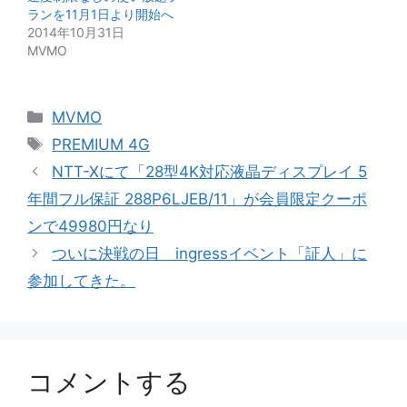
ランを11月1日より開始へ
2014年10月31日
MVMO
カ
MVMO
テ
タ
PREMIUM 4G
ゴ
グ
NTT-Xにて「28型4K対応液晶ディスプレイ 5
リ
年間フル保証 288P6LJEB/11」が会員限定クーポ
ー
ンで49980円なり
ついに決戦の日 ingressイベント「証人」に
参加してきた。
コメントする