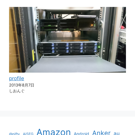
profile
2013年8月7日
しおんぐ
Amazon
Anker
au
Android
@nifty
AiSEG