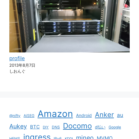
profile
2013年8月7日
しおんぐ
Amazon
Anker
au
Android
@nifty
AiSEG
Docomo
Aukey
BTC
DNS
d払い
Google
DIY
ingress
mineo
MVMO
HEMS
IPv6
KDDI