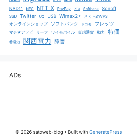
NTT-X
Sonoff
NAD11
NEC
PayPay
Softbank
PT3
Twitter
Wimax2+
USB
SSD
さくらのVPS
UQ
ソフトバンク
フレッツ
オンラインショップ
ドコモ
特価
マチ★アソビ
リーフ
ワイモバイル
仮想通貨
動力
関西電力
障害
蓄電池
ADs
© 2026 satoweb-blog
• Built with
GeneratePress