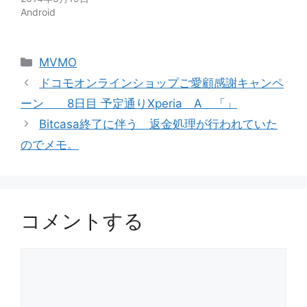
Android
カ
MVMO
テ
ドコモオンラインショップご愛顧感謝キャンペ
ゴ
ーン 8日目 予定通りXperia A 「」
リ
Bitcasa終了に伴う 返金処理が行われていた
ー
のでメモ。
コメントする
コ
メ
ン