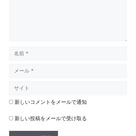
ト
名
前
メ
ー
ル
サ
イ
ト
新しいコメントをメールで通知
新しい投稿をメールで受け取る