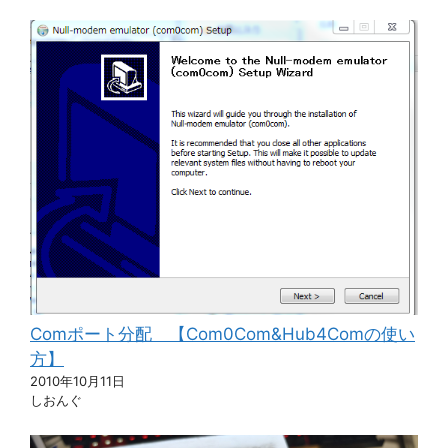
Comポート分配 【Com0Com&Hub4Comの使い
方】
2010年10月11日
しおんぐ