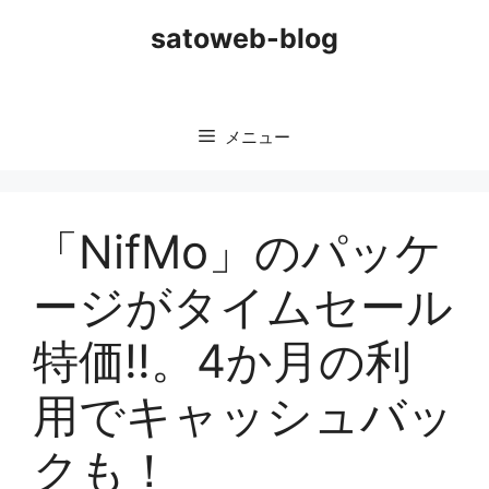
コ
satoweb-blog
ン
テ
ン
ツ
メニュー
へ
ス
キ
ッ
「NifMo」のパッケ
プ
ージがタイムセール
特価!!。4か月の利
用でキャッシュバッ
クも！