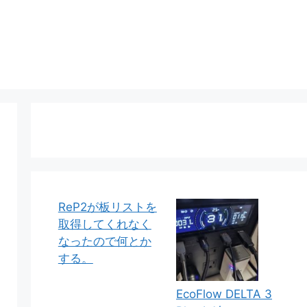
ReP2が板リストを
取得してくれなく
なったので何とか
する。
EcoFlow DELTA 3