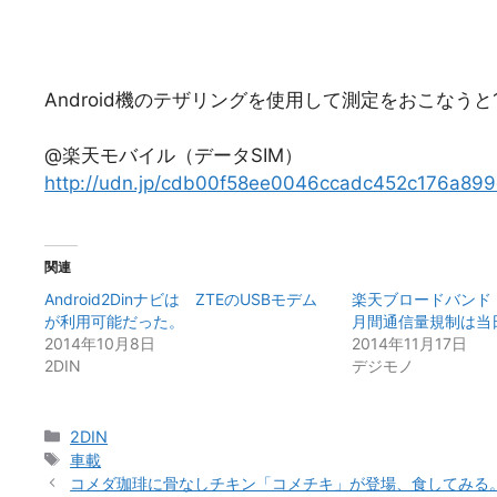
Android機のテザリングを使用して測定をおこなうと1
@楽天モバイル（データSIM）
http://udn.jp/cdb00f58ee0046ccadc452c176a89
関連
Android2Dinナビは ZTEのUSBモデム
楽天ブロードバンド
が利用可能だった。
月間通信量規制は当
2014年10月8日
2014年11月17日
2DIN
デジモノ
カ
2DIN
テ
タ
車載
ゴ
グ
コメダ珈琲に骨なしチキン「コメチキ」が登場、食してみる