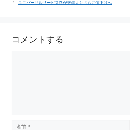
リ
ユニバーサルサービス料が来年よりさらに値下げへ
ー
コメントする
コ
メ
ン
ト
名