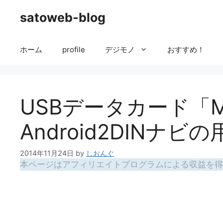
コ
satoweb-blog
ン
テ
ン
ホーム
profile
デジモノ
おすすめ！
ツ
へ
ス
キ
USBデータカード「M
ッ
プ
Android2DINナ
2014年11月24日
by
しおんぐ
本ページはアフィリエイトプログラムによる収益を得