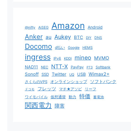
Amazon
Android
@nifty
AiSEG
Anker
Aukey
au
BTC
DNS
DIY
Docomo
d払い
Google
HEMS
ingress
mineo
MVMO
IPv6
KDDI
NTT-X
NAD11
NEC
PayPay
Softbank
PT3
Sonoff
Twitter
Wimax2+
USB
SSD
UQ
ソフトバンク
オンラインショップ
さくらのVPS
フレッツ
マチ★アソビ
リーフ
ドコモ
特価
ワイモバイル
仮想通貨
動力
蓄電池
関西電力
障害