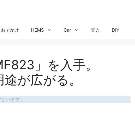
おでかけ
HEMS
Car
電力
DIY
F823」を入手。
ビの用途が広がる。
ています。