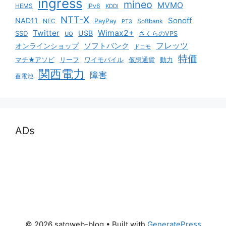
ingress
mineo
MVMO
HEMS
IPv6
KDDI
NTT-X
Sonoff
NAD11
NEC
PayPay
Softbank
PT3
Twitter
Wimax2+
USB
SSD
さくらのVPS
UQ
ソフトバンク
フレッツ
オンラインショップ
ドコモ
特価
マチ★アソビ
リーフ
ワイモバイル
仮想通貨
動力
関西電力
障害
蓄電池
ADs
© 2026 satoweb-blog
• Built with
GeneratePress