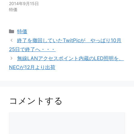
2014年9月15日
特価
カ
特価
テ
終了を撤回していたTwitPicが やっぱり10月
ゴ
25日で終了へ・・・
リ
無線LANアクセスポイント内蔵のLED照明を、
ー
NECが12月より出荷
コメントする
コ
メ
ン