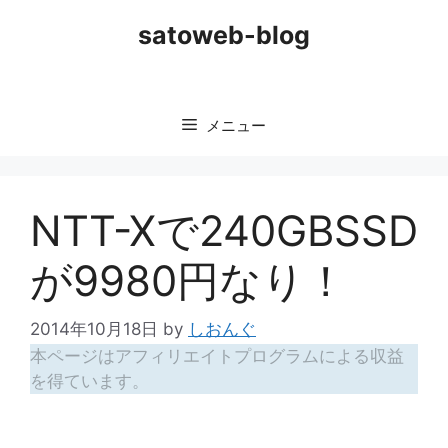
コ
satoweb-blog
ン
テ
ン
ツ
メニュー
へ
ス
キ
ッ
NTT-Xで240GBSSD
プ
が9980円なり！
2014年10月18日
by
しおんぐ
本ページはアフィリエイトプログラムによる収益
を得ています。