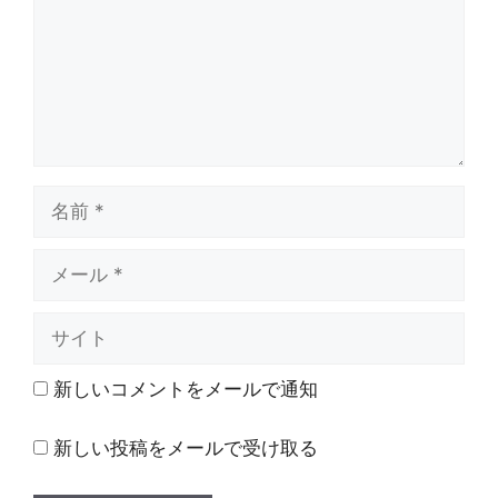
ト
名
前
メ
ー
ル
サ
イ
ト
新しいコメントをメールで通知
新しい投稿をメールで受け取る