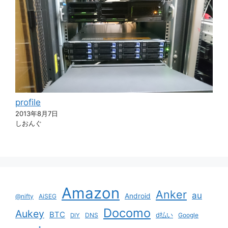
profile
2013年8月7日
しおんぐ
Amazon
Anker
au
Android
@nifty
AiSEG
Docomo
Aukey
BTC
DNS
d払い
Google
DIY