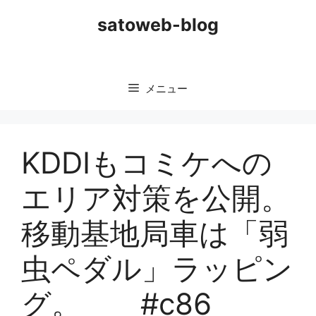
コ
satoweb-blog
ン
テ
ン
ツ
メニュー
へ
ス
キ
ッ
KDDIもコミケへの
プ
エリア対策を公開。
移動基地局車は「弱
虫ペダル」ラッピン
グ。 #c86