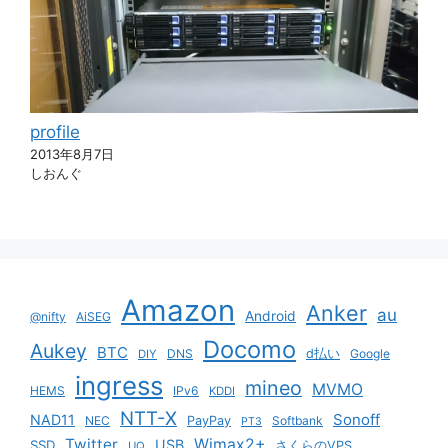
profile
2013年8月7日
しおんぐ
Amazon
Anker
au
Android
@nifty
AiSEG
Docomo
Aukey
BTC
DNS
d払い
Google
DIY
ingress
mineo
MVMO
HEMS
IPv6
KDDI
NTT-X
Sonoff
NAD11
NEC
PayPay
Softbank
PT3
Twitter
Wimax2+
USB
SSD
さくらのVPS
UQ