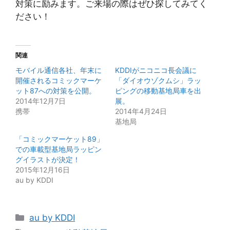
対策に励みます。ご来場の際はぜひ探してみてく
ださい！
関連
モバイル通信各社、年末に
KDDIがニコニコ長会議に
開催されるコミックマーケ
「ダイオウゾクムシ」ラッ
ット87への対策を公開。
ピングの移動基地局車を出
2014年12月7日
展。
携帯
2014年4月24日
基地局
「コミックマーケット89」
での車載型基地局ラッピン
グイラストが決定！
2015年12月16日
au by KDDI
カ
au by KDDI
テ