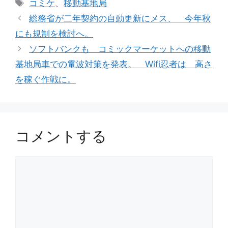
タ
コミケ
、
移動基地局
ゴ
グ
総務省が二年契約の自動更新にメス、 今年秋
リ
にも規制を検討へ。
ー
ソフトバンクも コミックマーケットへの移動
基地局車での電波対策を発表。 Wifi忍者は 高さ
を稼ぐ作戦に。
コメントする
コ
メ
ン
ト