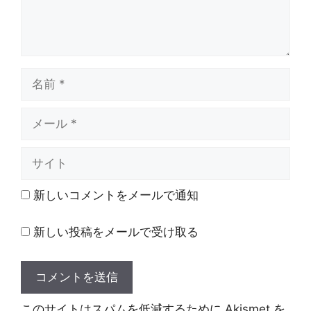
名
前
メ
ー
ル
サ
イ
ト
新しいコメントをメールで通知
新しい投稿をメールで受け取る
このサイトはスパムを低減するために Akismet を