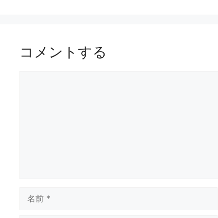
コメントする
コ
メ
ン
ト
名
前