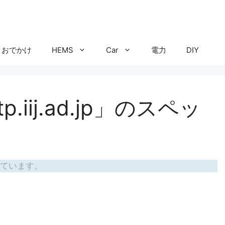
おでかけ
HEMS
Car
電力
DIY
.iij.ad.jp」のスペッ
。
ています。