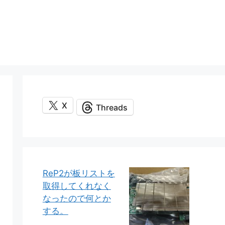
X
Threads
ReP2が板リストを
取得してくれなく
なったので何とか
する。