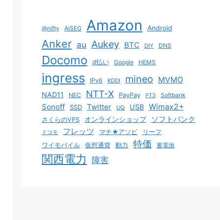
Amazon
Android
@nifty
AiSEG
Anker
Aukey
au
BTC
DNS
DIY
Docomo
d払い
Google
HEMS
ingress
mineo
MVMO
IPv6
KDDI
NTT-X
NAD11
NEC
PayPay
Softbank
PT3
Sonoff
Twitter
Wimax2+
USB
SSD
UQ
ソフトバンク
オンラインショップ
さくらのVPS
フレッツ
マチ★アソビ
リーフ
ドコモ
特価
ワイモバイル
仮想通貨
動力
蓄電池
関西電力
障害