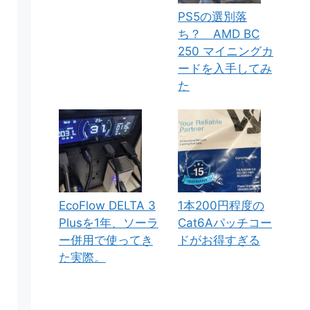
PS5の選別落
ち？ AMD BC
250 マイニングカ
ードを入手してみ
た
EcoFlow DELTA 3
1本200円程度の
Plusを1年、ソーラ
Cat6Aパッチコー
ー併用で使ってき
ドがお得すぎる
た実際。