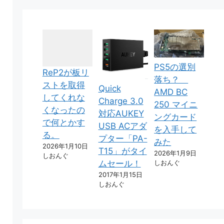
PS5の選別
ReP2が板リ
落ち？
ストを取得
Quick
AMD BC
してくれな
Charge 3.0
250 マイニ
くなったの
対応AUKEY
ングカード
で何とかす
USB ACアダ
を入手して
る。
プター「PA-
みた
2026年1月10日
T15」がタイ
2026年1月9日
しおんぐ
しおんぐ
ムセール！
2017年1月15日
しおんぐ