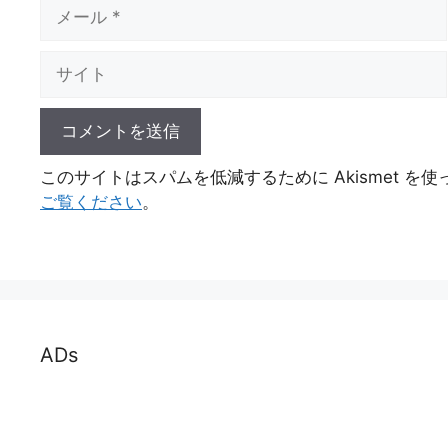
メ
ー
ル
サ
イ
ト
このサイトはスパムを低減するために Akismet を
ご覧ください
。
ADs