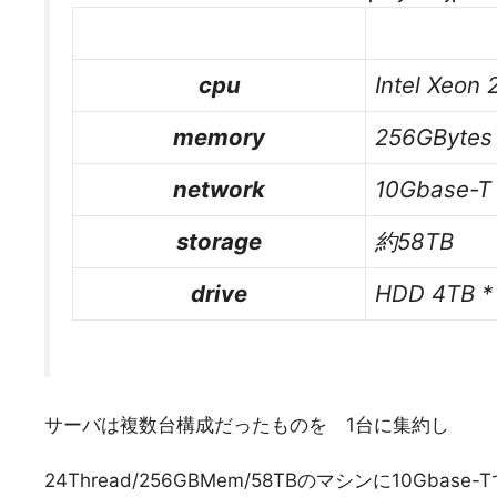
cpu
Intel Xeon 
memory
256GBytes
network
10Gbase-T 
storage
約58TB
drive
HDD 4TB * 
サーバは複数台構成だったものを 1台に集約し
24Thread/256GBMem/58TBのマシンに10Gba