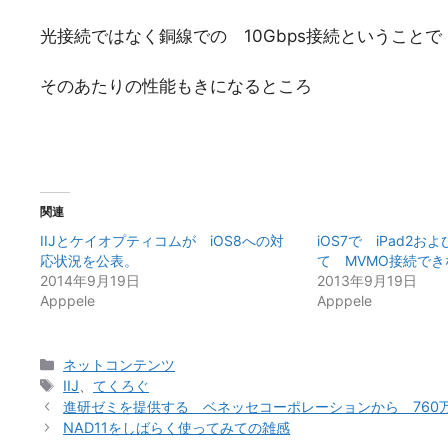
光接続ではなく銅線での 10Gbps接続ということで
そのあたりの性能もきになるところ
関連
IIJとケイオプティコムが iOS8への対
iOS7で iPad2およ
応状況を公表。
て MVMO接続でき
2014年9月19日
2013年9月19日
Apppele
Apppele
カ
ネットコンテンツ
テ
タ
IIJ
、
てくろぐ
ゴ
グ
進研ゼミを提供する ベネッセコーポレーションから 760
リ
NAD11をしばらく使ってみての雑感
ー