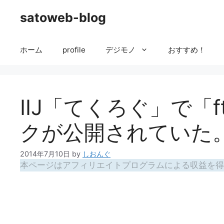
コ
satoweb-blog
ン
テ
ン
ホーム
profile
デジモノ
おすすめ！
ツ
へ
ス
キ
IIJ「てくろぐ」で「ftp
ッ
プ
クが公開されていた
2014年7月10日
by
しおんぐ
本ページはアフィリエイトプログラムによる収益を得