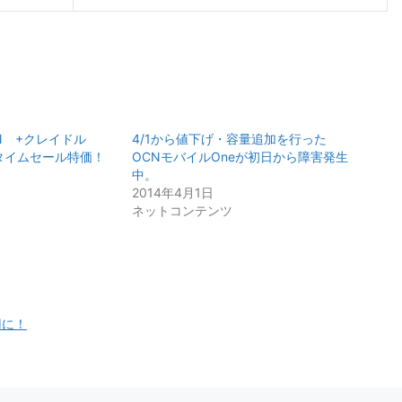
3LN +クレイドル
4/1から値下げ・容量追加を行った
がタイムセール特価！
OCNモバイルOneが初日から障害発生
中。
2014年4月1日
ネットコンテンツ
円に！