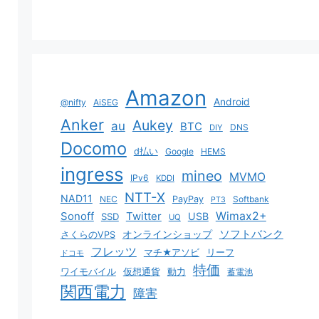
Amazon
Android
@nifty
AiSEG
Anker
Aukey
au
BTC
DNS
DIY
Docomo
d払い
Google
HEMS
ingress
mineo
MVMO
IPv6
KDDI
NTT-X
NAD11
NEC
PayPay
Softbank
PT3
Sonoff
Twitter
Wimax2+
USB
SSD
UQ
ソフトバンク
オンラインショップ
さくらのVPS
フレッツ
マチ★アソビ
リーフ
ドコモ
特価
ワイモバイル
仮想通貨
動力
蓄電池
関西電力
障害