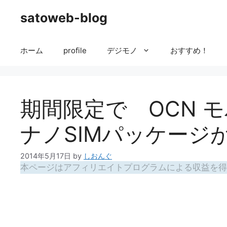
コ
satoweb-blog
ン
テ
ン
ホーム
profile
デジモノ
おすすめ！
ツ
へ
ス
キ
期間限定で OCN モ
ッ
プ
ナノSIMパッケージが
2014年5月17日
by
しおんぐ
本ページはアフィリエイトプログラムによる収益を得