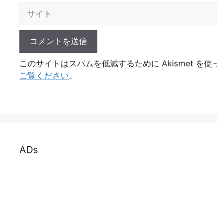
ル
サ
イ
ト
このサイトはスパムを低減するために Akismet を
ご覧ください
。
ADs