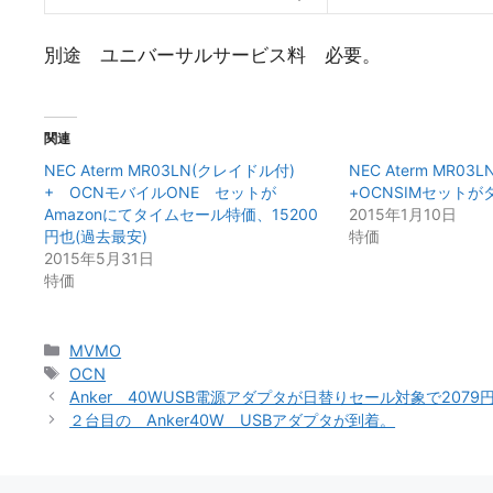
別途 ユニバーサルサービス料 必要。
関連
NEC Aterm MR03LN(クレイドル付)
NEC Aterm MR0
+ OCNモバイルONE セットが
+OCNSIMセット
Amazonにてタイムセール特価、15200
2015年1月10日
円也(過去最安)
特価
2015年5月31日
特価
カ
MVMO
テ
タ
OCN
ゴ
グ
Anker 40WUSB電源アダプタが日替りセール対象で2079
リ
２台目の Anker40W USBアダプタが到着。
ー