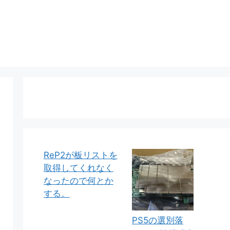
ReP2が板リストを
取得してくれなく
なったので何とか
する。
PS5の選別落