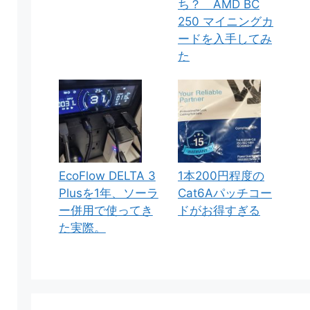
ち？ AMD BC
250 マイニングカ
ードを入手してみ
た
EcoFlow DELTA 3
1本200円程度の
Plusを1年、ソーラ
Cat6Aパッチコー
ー併用で使ってき
ドがお得すぎる
た実際。