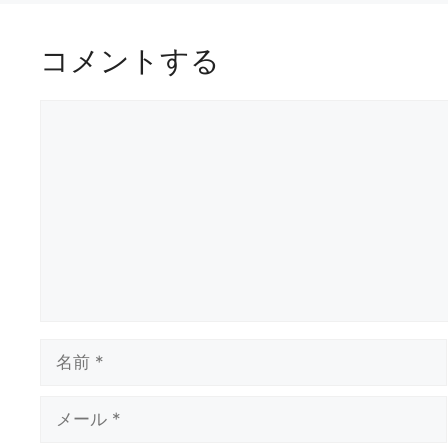
コメントする
コ
メ
ン
ト
名
前
メ
ー