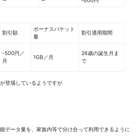
-600円
ボーナスパケット
割引額
割引適用期間
量
-500円／
26歳の誕生月ま
1GB／月
月
で
が登場しているようですが
能データ量を、家族内等で分け合って利用できるように