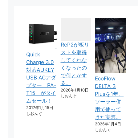
ReP2が板リ
ストを取得
Quick
してくれな
Charge 3.0
くなったの
対応AUKEY
で何とかす
USB ACアダ
EcoFlow
る。
プター「PA-
DELTA 3
2026年1月10日
T15」がタイ
Plusを1年、
しおんぐ
ムセール！
ソーラー併
2017年1月15日
用で使って
しおんぐ
きた実際。
2026年1月4日
しおんぐ