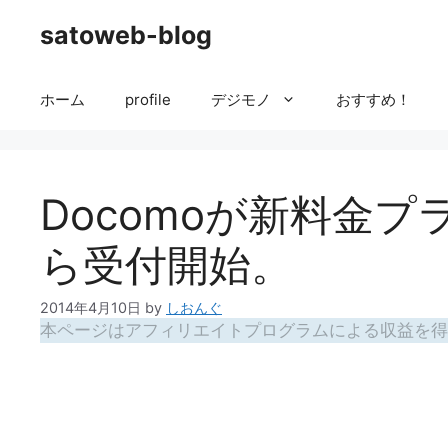
コ
satoweb-blog
ン
テ
ン
ホーム
profile
デジモノ
おすすめ！
ツ
へ
ス
キ
Docomoが新料金プ
ッ
プ
ら受付開始。
2014年4月10日
by
しおんぐ
本ページはアフィリエイトプログラムによる収益を得