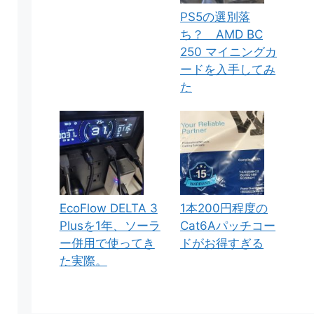
PS5の選別落
ち？ AMD BC
250 マイニングカ
ードを入手してみ
た
EcoFlow DELTA 3
1本200円程度の
Plusを1年、ソーラ
Cat6Aパッチコー
ー併用で使ってき
ドがお得すぎる
た実際。