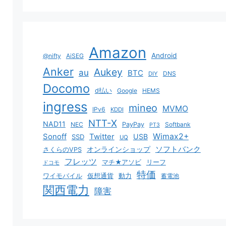
Amazon
Android
@nifty
AiSEG
Anker
Aukey
au
BTC
DNS
DIY
Docomo
d払い
Google
HEMS
ingress
mineo
MVMO
IPv6
KDDI
NTT-X
NAD11
NEC
PayPay
Softbank
PT3
Sonoff
Twitter
Wimax2+
USB
SSD
UQ
ソフトバンク
オンラインショップ
さくらのVPS
フレッツ
マチ★アソビ
リーフ
ドコモ
特価
ワイモバイル
仮想通貨
動力
蓄電池
関西電力
障害