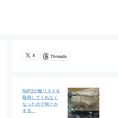
X
Threads
ReP2が板リストを
取得してくれなく
なったので何とか
する。