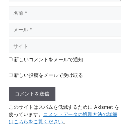
名
前
メ
ー
ル
サ
イ
ト
新しいコメントをメールで通知
新しい投稿をメールで受け取る
このサイトはスパムを低減するために Akismet を
使っています。
コメントデータの処理方法の詳細
はこちらをご覧ください
。