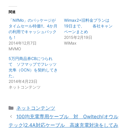
関連
「NifMo」のパッケージが
Wimax2+旧料金プランは
タイムセール特価!!。4か月
19日まで、 各社キャン
の利用でキャッシュバック
ペーンまとめ
も！
2015年2月19日
2014年12月7日
WiMax
MVMO
5万円商品券CBにつられ
て ソフマップでフレッツ
光隼（OCN）を契約してき
た。
2014年4月23日
ネットコンテンツ
カ
ネットコンテンツ
テ
100均充電専用ケーブル 対 Owltech(オウル
ゴ
テック)2.4A対応ケーブル 高速充電対決をしてみ