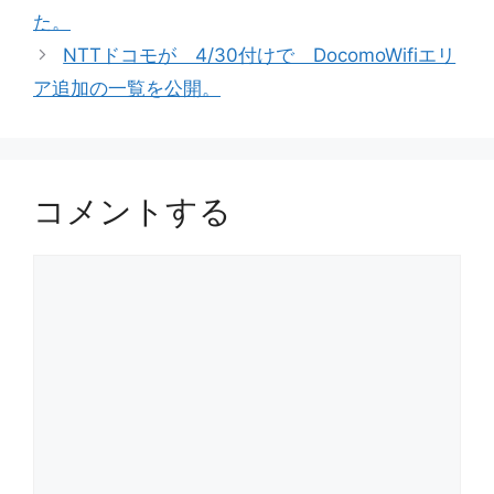
リ
た。
ー
NTTドコモが 4/30付けで DocomoWifiエリ
ア追加の一覧を公開。
コメントする
コ
メ
ン
ト