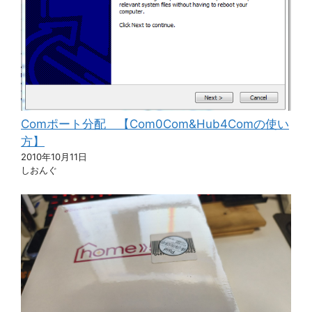
Comポート分配 【Com0Com&Hub4Comの使い
方】
2010年10月11日
しおんぐ