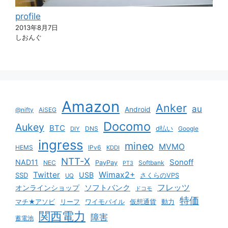
profile
2013年8月7日
しおんぐ
Amazon
Anker
au
Android
@nifty
AiSEG
Docomo
Aukey
BTC
DNS
d払い
Google
DIY
ingress
mineo
MVMO
HEMS
IPv6
KDDI
NTT-X
Sonoff
NAD11
NEC
PayPay
Softbank
PT3
Twitter
Wimax2+
USB
SSD
さくらのVPS
UQ
ソフトバンク
フレッツ
オンラインショップ
ドコモ
特価
マチ★アソビ
リーフ
ワイモバイル
仮想通貨
動力
関西電力
障害
蓄電池