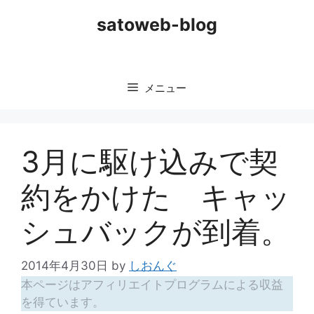
コ
satoweb-blog
ン
テ
ン
ツ
メニュー
へ
ス
キ
ッ
3月に駆け込みで契
プ
約をかけた キャッ
シュバックが到着。
2014年4月30日
by
しおんぐ
本ページはアフィリエイトプログラムによる収益
を得ています。